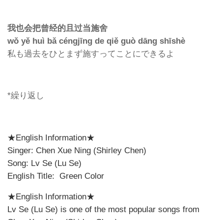
我也会把曾
经的且过当施舍
wǒ yě huì bǎ céngjīng de qiě guò dāng shīshè
私も過去をひとまず施すってことにできるよ
*
繰り返し
★
English Information
★
Singer: Chen Xue Ning (Shirley Chen)
Song: Lv Se (Lu Se)
English Title: Green Color
★English Information★
Lv Se (Lu Se) is one of the most popular songs from