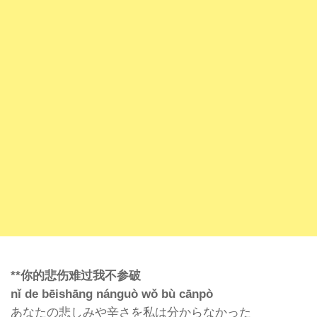
**
你的悲
伤难过我不参破
nǐ de bēishāng nánguò wǒ bù cānpò
あなたの悲しみや辛さを私は分からなかった