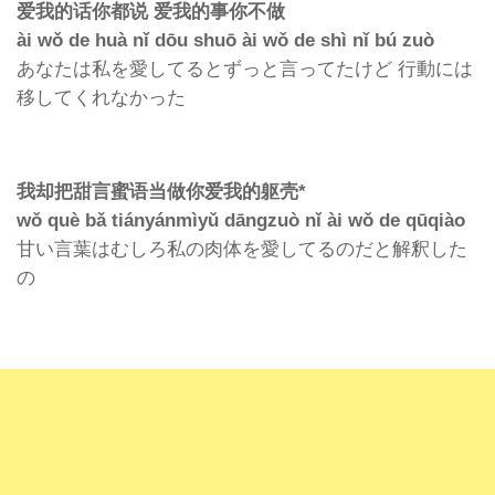
爱我的话你都说
爱我的事你不做
ài wǒ de huà nǐ dōu shuō ài wǒ de shì nǐ bú zuò
あなたは私を愛してるとずっと言ってたけど
行動には
移してくれなかった
我却把甜言蜜
语当做你爱我的躯壳
*
wǒ què bǎ tiányánmìyǔ dāngzuò nǐ ài wǒ de qūqiào
甘い言葉はむしろ私の肉体を愛してるのだと解釈した
の