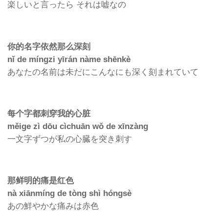
楽しいと言ったら
それは嘘なの
你的名字依然那么深刻
nǐ de míngzi yīrán nàme shēnkè
あなたの名前は未だにこんなにも深く刻まれていて
每个字都刺穿我的心
脏
měige zì dōu cìchuān wǒ de xīnzàng
一文字ずつが私の心臓を突き刺す
那
鲜明的痛是红色
nà xiānmíng de tòng shì hóngsè
あの鮮やかな痛みは赤色