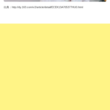
出典：
http://dy.163.com/v2/article/detail/ECEK13A705377HU0.html