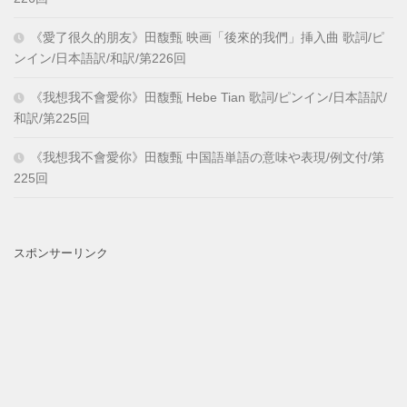
《愛了很久的朋友》田馥甄 映画「後來的我們」挿入曲 歌詞/ピ
ンイン/日本語訳/和訳/第226回
《我想我不會愛你》田馥甄 Hebe Tian 歌詞/ピンイン/日本語訳/
和訳/第225回
《我想我不會愛你》田馥甄 中国語単語の意味や表現/例文付/第
225回
スポンサーリンク