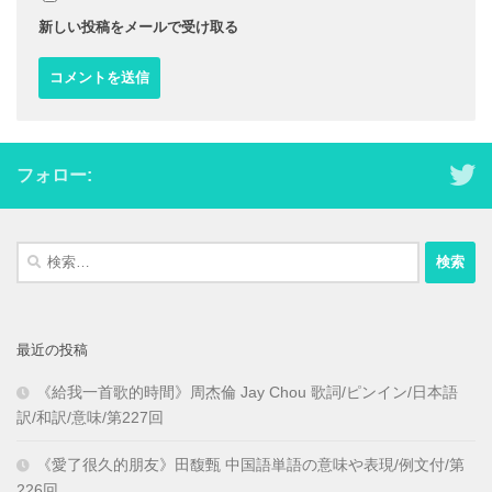
新しい投稿をメールで受け取る
フォロー:
検
索:
最近の投稿
《給我一首歌的時間》周杰倫 Jay Chou 歌詞/ピンイン/日本語
訳/和訳/意味/第227回
《愛了很久的朋友》田馥甄 中国語単語の意味や表現/例文付/第
226回