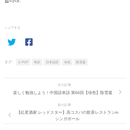
합니다.
シェアする
タグ:
C-POP
和訳
日本語訳
绿色
陈雪凝
次の記事
楽しく勉強しよう！中国語単語 第66回【绿色】陈雪凝
前の記事
【紅星酒家 レッドスター】高コスパの飲茶レストランin
シンガポール