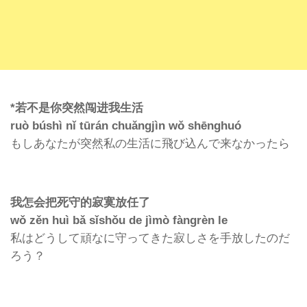
*
若不是你突然
闯进我生活
ruò búshì nǐ tūrán chuǎngjìn wǒ shēnghuó
もしあなたが突然私の生活に飛び込んで来なかったら
我怎会把死守的寂寞放任了
wǒ zěn huì bǎ sǐshǒu de jìmò fàngrèn le
私はどうして頑なに守ってきた寂しさを手放したのだ
ろう？