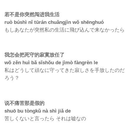
若不是你突然
闯进我生活
ruò búshì nǐ tūrán chuǎngjìn wǒ shēnghuó
もしあなたが突然私の生活に飛び込んで来なかったら
我怎会把死守的寂寞放任了
wǒ zěn huì bǎ sǐshǒu de jìmò fàngrèn le
私はどうして頑なに守ってきた寂しさを手放したのだ
ろう？
说不痛苦那是假的
shuō bu tòngkǔ nà shì jiǎ de
苦しくないと言ったら
それは嘘なの