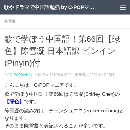
歌やドラマで中国語勉強 by C-POPマニア
コンテンツへスキップ
陈雪凝
歌で学ぼう中国語！第66回【绿
色】陈雪凝 日本語訳 ピンイン
(Pinyin)付
BY
C-POPMANIA
· 公開済み
2019年8月9日
· 更新済み
2022年1月15日
こんにちは、C-POPマニアです。
歌で学ぼう中国語！第
66
回
は
陈雪凝(Shirley Chen)の
【
绿色】
です。
陈雪凝の読み方は、チェンシュエニン(chénxuěníng)と
なります。
そのまま陈雪凝と表記されることが多いです。