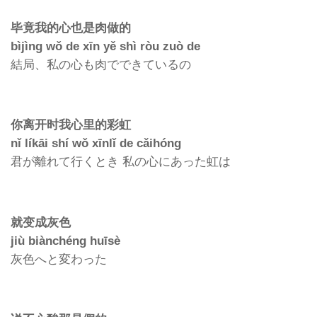
毕竟我的心也是肉做的
bìjìng wǒ de xīn yě shì ròu zuò de
結局、私の心も肉でできているの
你离开
时我心里的彩虹
nǐ líkāi shí wǒ xīnlǐ de cǎihóng
君が離れて行くとき
私の心にあった虹は
就
变成灰色
jiù biànchéng huīsè
灰色へと変わった