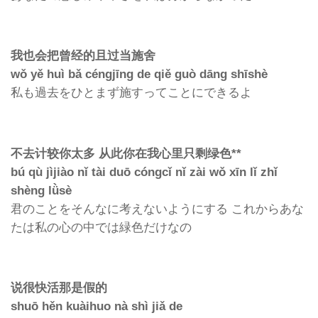
我也会把曾
经的且过当施舍
wǒ yě huì bǎ céngjīng de qiě guò dāng shīshè
私も過去をひとまず施すってことにできるよ
不去
计较你太多
从此你在我心里只剩
绿色
**
bú qù jìjiào nǐ tài duō cóngcǐ nǐ zài wǒ xīn lǐ zhǐ
shèng lǜsè
君のことをそんなに考えないようにする
これからあな
たは私の心の中では緑色だけなの
说很快活那是假的
shuō hěn kuàihuo nà shì jiǎ de