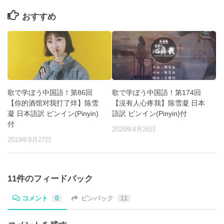
おすすめ
歌で学ぼう中国語！第174回
歌で学ぼう中国語！第86回
【沒有人心疼我】陈雪凝 日本
【你的酒馆对我打了烊】陈雪
語訳 ピンイン(Pinyin)付
凝 日本語訳 ピンイン(Pinyin)
付
2020年4月26日
2019年9月27日
11件のフィードバック
コメント
0
ピンバック
11