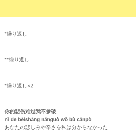
*
繰り返し
**
繰り返し
*
繰り返し
×2
你的悲
伤难过我不参破
nǐ de bēishāng nánguò wǒ bù cānpò
あなたの悲しみや辛さを私は分からなかった