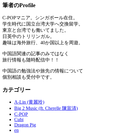
筆者のProfile
C-POPマニア。シンガポール在住。
学生時代に国立台湾大学へ交換留学。
東京と台湾でも働いてました。
日英中のトリリンガル。
趣味は海外旅行、40か国以上を周遊。
中国語関連の記事のみではなく
旅行情報も随時配信中！！
中国語の勉強法や旅先の情報について
個別相談も受付中です。
カテゴリー
A-Lin (黄麗玲)
Big 2 Music (ft. Cherelle 陳宣清)
C-POP
Cubi
Dragon Pig
en