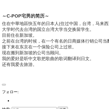
～C-POP宅男的简历～
住在中華地區快五年的日本人(住过中国，台湾，马来西
大学时代去台湾的国立台湾大学当交换留学生。
目前住在新加坡。
之前在台湾的时候，在一个有名的日商媒体行销公司当
接下来在东京在一个保险公司上过班。
现在搬到新加坡的公司当顾问。
我的爱好是听中文歌把歌曲的歌词翻译到日文。
还有我爱去旅游。
フォロー: