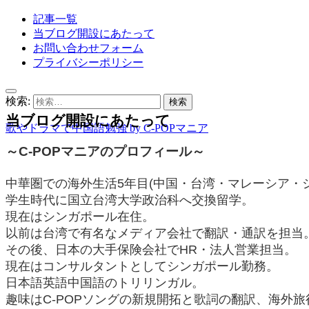
記事一覧
当ブログ開設にあたって
お問い合わせフォーム
プライバシーポリシー
検索:
当ブログ開設にあたって
歌やドラマで中国語勉強 by C-POPマニア
～C-POPマニアのプロフィール～
中華圏での海外生活5年目(中国・台湾・マレーシア・
学生時代に国立台湾大学政治科へ交換留学。
現在はシンガポール在住。
以前は台湾で有名なメディア会社で翻訳・通訳を担当
その後、日本の大手保険会社でHR・法人営業担当。
現在はコンサルタントとしてシンガポール勤務。
日本語英語中国語のトリリンガル。
趣味はC-POPソングの新規開拓と歌詞の翻訳、海外旅