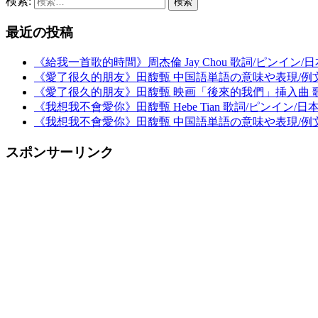
検索:
最近の投稿
《給我一首歌的時間》周杰倫 Jay Chou 歌詞/ピンイン/日
《愛了很久的朋友》田馥甄 中国語単語の意味や表現/例文付
《愛了很久的朋友》田馥甄 映画「後來的我們」挿入曲 歌詞
《我想我不會愛你》田馥甄 Hebe Tian 歌詞/ピンイン/日本
《我想我不會愛你》田馥甄 中国語単語の意味や表現/例文付
スポンサーリンク