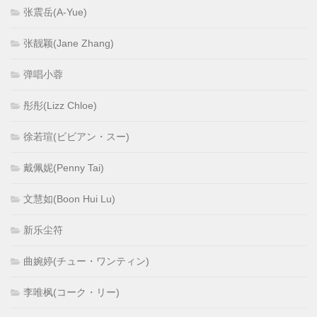
张震岳(A-Yue)
张靓颖(Jane Zhang)
弹唱小蓉
彤彤(Lizz Chloe)
徐若瑄(ビビアン・スー)
戴佩妮(Penny Tai)
文慧如(Boon Hui Lu)
新乐尘符
曲婉婷(チュー・ワンティン)
李唯枫(コーク・リー)