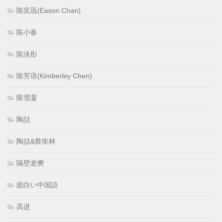
陈奕迅(Eason Chan)
陈小春
陈泳彤
陈芳语(Kimberley Chen)
陈雪凝
陶喆
陶喆&蔡依林
隔壁老樊
面白い中国語
高进