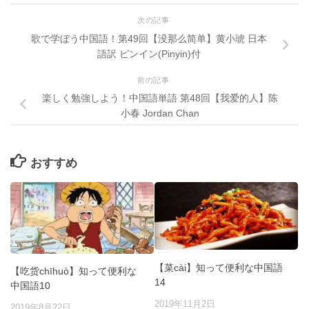
次の記事
歌で学ぼう中国語！第49回【没那么简单】黄小琥 日本
語訳 ピンイン(Pinyin)付
前の記事
楽しく勉強しよう！中国語単語 第48回【我爱的人】陈
小春 Jordan Chan
おすすめ
【菜cài】知って便利な中国語
【吃货chīhuò】知って便利な
14
中国語10
2019年11月2日
2019年8月22日