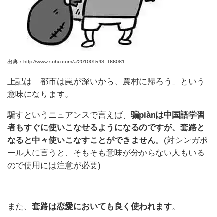
出典：http://www.sohu.com/a/201001543_166081
上記は「都市は罠が深いから、農村に帰ろう」という
意味になります。
騙すというニュアンスで言えば、
骗piànは中国語学習
者もすぐに使いこなせるようになるのですが、
套路と
なると中々使いこなすことができません
。(対シンガポ
ール人に言うと、そもそも意味が分からない人もいる
ので使用には注意が必要)
また、
套路は恋愛においても良く使われます
。