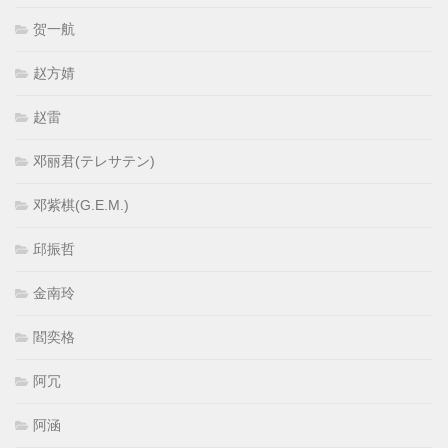
贺一航
赵方婧
赵雷
邓丽君(テレサテン)
邓紫棋(G.E.M.)
邱振哲
金南玲
閻奕格
阿冗
阿涵