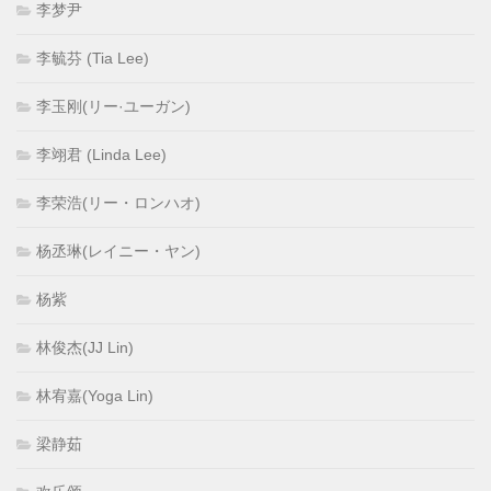
李梦尹
李毓芬 (Tia Lee)
李玉刚(リー·ユーガン)
李翊君 (Linda Lee)
李荣浩(リー・ロンハオ)
杨丞琳(レイニー・ヤン)
杨紫
林俊杰(JJ Lin)
林宥嘉(Yoga Lin)
梁静茹