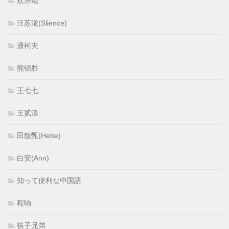
欢乐颂
汪苏泷(Slience)
潘柯夫
熊锦胜
王七七
王贰浪
田馥甄(Hebe)
白安(Ann)
知って便利な中国語
程响
筷子兄弟