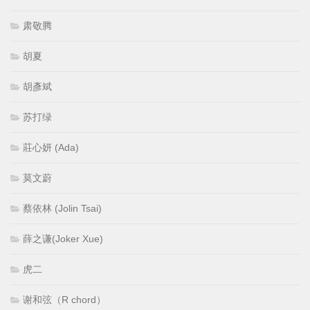
肃敬腾
胡夏
胡彥斌
苏打绿
莊心妍 (Ada)
莫文蔚
蔡依林 (Jolin Tsai)
薛之谦(Joker Xue)
虎二
谢和弦（R chord）