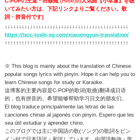
C-POPの王道・田馥甄
(Hebe)
の人気曲【小幸運】を聴
いてみたい方は、下記リンクよりご覧ください。歌
詞・拼音付です)
↓↓↓↓↓↓↓↓↓↓↓↓↓↓↓↓↓↓↓↓↓↓↓↓↓↓↓↓↓↓↓↓↓↓↓↓↓↓↓↓↓↓↓↓
https://lscc-toshi-sg.com/xiaoxingyun-translation/
↑↑↑↑↑↑↑↑↑↑↑↑↑↑↑↑↑↑↑↑↑↑↑↑↑↑↑↑↑↑↑↑↑↑↑↑↑↑↑↑↑↑↑↑
※ This blog is mainly about the translation of Chinese
popular songs lyrics with pinyin. Hope it can help you to
learn Chinese songs for study or Karaoke.
这博客的主要内容是C-POP的歌词(歌曲)翻译成日语
的，也有拼音的。希望能够帮助学习日文的朋友们。
El blog traduce principalmente las letras de las
canciones chinas al japonés con pinyin. Espero que les
sea útil estudiar y aprender chino.
このブログでは主に中国語の歌(ソング)の歌詞をピン
イン付で日本語訳・和訳しています。中国語勉強・学