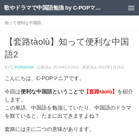
歌やドラマで中国語勉強 by C-POPマニア
コンテンツへスキップ
知って便利な中国語
【套路tàolù】知って便利な中国
語2
BY
C-POPMANIA
· 公開済み
2019年6月29日
· 更新済み
2022年1月15日
こんにちは、C-POPマニアです。
今回は
便利な中国語ということで
【套路tàolù】
を紹介
します。
この単語、中国語を勉強していたり、中国語のドラマ
を観ていると、たまに出てきますよね？
套路には主に二つの意味があります。