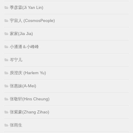
季彦霖(Ji Yan Lin)
宇宙人 (CosmosPeople)
家家(Jia Jia)
小潘潘＆小峰峰
岑宁儿
庾澄庆 (Harlem Yu)
张惠妹(A-Mei)
张敬轩(Hins Cheung)
张紫豪(Zhang Zihao)
张雨生