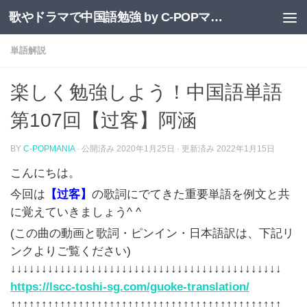
歌やドラマで中国語勉強 by C-POPマニア
コンテンツへスキップ
単語解説
楽しく勉強しよう！中国語単語
第107回【过客】阿涵
BY
C-POPMANIA
· 公開済み
2020年1月25日
· 更新済み
2022年1月15日
こんにちは。
今回は
【过客】
の歌詞にでてきた重要単語を例文と共
に覚えていきましょう
^ ^
(この曲の動画と歌詞・ピンイン・日本語訳は、下記リ
ンクよりご覧ください)
↓↓↓↓↓↓↓↓↓↓↓↓↓↓↓↓↓↓↓↓↓↓↓↓↓↓↓↓↓↓↓↓↓↓↓↓↓↓↓↓↓↓↓↓
https://lscc-toshi-sg.com/guoke-translation/
↑↑↑↑↑↑↑↑↑↑↑↑↑↑↑↑↑↑↑↑↑↑↑↑↑↑↑↑↑↑↑↑↑↑↑↑↑↑↑↑↑↑↑↑