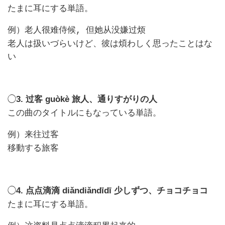
たまに耳にする単語。
例）
老人很难侍候, 但她从没嫌过烦
老人は扱いづらいけど、彼は煩わしく思ったことはな
い
◯
3.
guòkè
旅人、通りすがりの人
过客
この曲のタイトルにもなっている単語。
例）
来往过客
移動する旅客
◯
4.
diǎndiǎndīdī
少しずつ、チョコチョコ
点点滴滴
たまに耳にする単語。