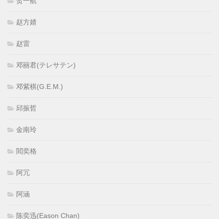
贺一航
赵方婧
赵雷
邓丽君(テレサテン)
邓紫棋(G.E.M.)
邱振哲
金南玲
閻奕格
阿冗
阿涵
陈奕迅(Eason Chan)