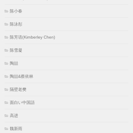
陈小春
陈泳彤
陈芳语(Kimberley Chen)
陈雪凝
陶喆
陶喆&蔡依林
隔壁老樊
面白い中国語
高进
魏新雨