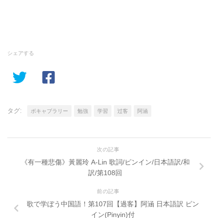
シェアする
タグ:
ボキャブラリー
勉強
学習
过客
阿涵
次の記事
《有一種悲傷》黃麗玲 A-Lin 歌詞/ピンイン/日本語訳/和
訳/第108回
前の記事
歌で学ぼう中国語！第107回【過客】阿涵 日本語訳 ピン
イン(Pinyin)付