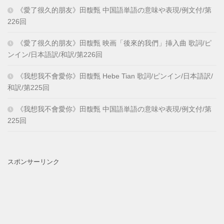
《愛了很久的朋友》田馥甄 中国語単語の意味や表現/例文付/第
226回
《愛了很久的朋友》田馥甄 映画「後來的我們」挿入曲 歌詞/ピ
ンイン/日本語訳/和訳/第226回
《我想我不會愛你》田馥甄 Hebe Tian 歌詞/ピンイン/日本語訳/
和訳/第225回
《我想我不會愛你》田馥甄 中国語単語の意味や表現/例文付/第
225回
スポンサーリンク