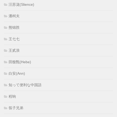
汪苏泷(Slience)
潘柯夫
熊锦胜
王七七
王贰浪
田馥甄(Hebe)
白安(Ann)
知って便利な中国語
程响
筷子兄弟