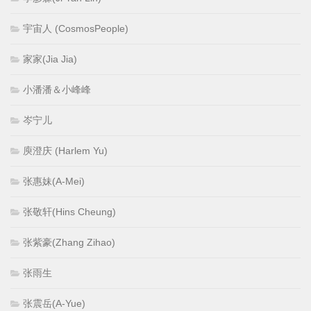
宇宙人 (CosmosPeople)
家家(Jia Jia)
小潘潘＆小峰峰
岑宁儿
庾澄庆 (Harlem Yu)
张惠妹(A-Mei)
张敬轩(Hins Cheung)
张紫豪(Zhang Zihao)
张雨生
张震岳(A-Yue)