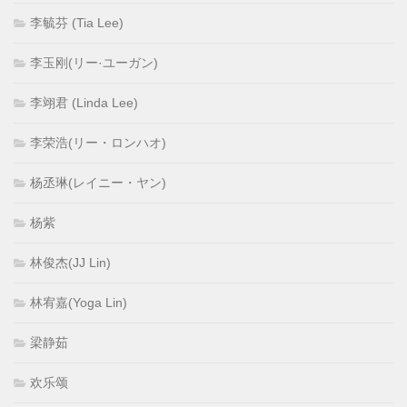
李毓芬 (Tia Lee)
李玉刚(リー·ユーガン)
李翊君 (Linda Lee)
李荣浩(リー・ロンハオ)
杨丞琳(レイニー・ヤン)
杨紫
林俊杰(JJ Lin)
林宥嘉(Yoga Lin)
梁静茹
欢乐颂