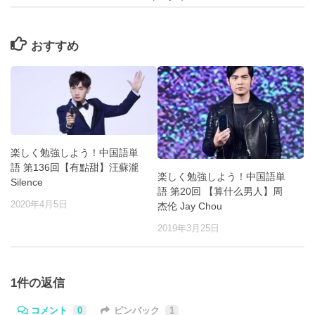
おすすめ
楽しく勉強しよう！中国語単
語 第136回【有點甜】汪蘇瀧
楽しく勉強しよう！中国語単
Silence
語 第20回 【算什么男人】周
2020年4月5日
杰伦 Jay Chou
2019年3月25日
1件の返信
コメント
0
ピンバック
1