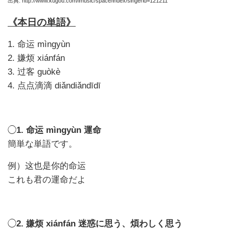
出典
: http://www.kugou.com/imusic/space/index/singerid=121211
《本日の単語》
1.
mìngyùn
命运
2.
xiánfán
嫌烦
3.
guòkè
过客
4.
diǎndiǎndīdī
点点滴滴
◯
1.
mìngyùn
運命
命运
簡単な単語です。
例）
这也是你的命运
これも君の運命だよ
◯
2.
xiánfán
迷惑に思う、煩わしく思う
嫌烦