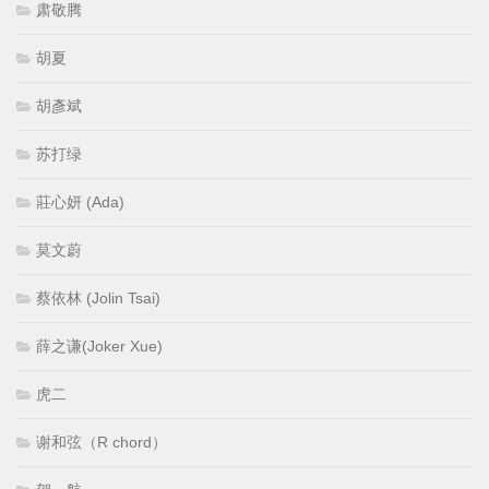
肃敬腾
胡夏
胡彥斌
苏打绿
莊心妍 (Ada)
莫文蔚
蔡依林 (Jolin Tsai)
薛之谦(Joker Xue)
虎二
谢和弦（R chord）