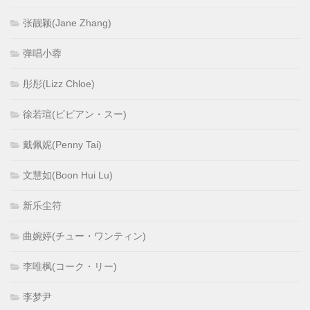
张靓颖(Jane Zhang)
弹唱小蓉
彤彤(Lizz Chloe)
徐若瑄(ビビアン・スー)
戴佩妮(Penny Tai)
文慧如(Boon Hui Lu)
新乐尘符
曲婉婷(チュー・ワンティン)
李唯枫(コーク・リー)
李梦尹