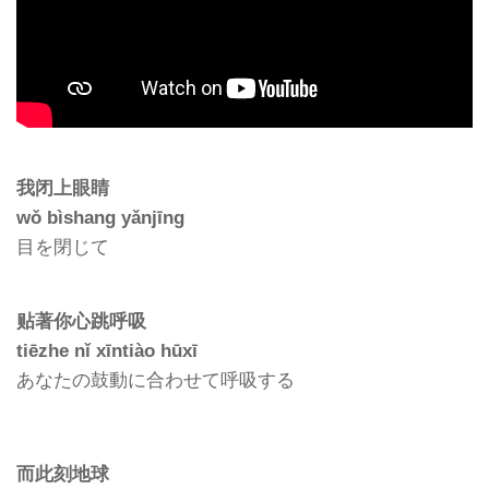
我闭上眼睛
wǒ bìshang yǎnjīng
目を閉じて
贴著你心跳呼吸
tiēzhe nǐ xīntiào hūxī
あなたの鼓動に合わせて呼吸する
而此刻地球