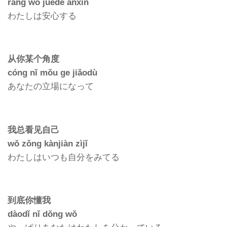
ràng wǒ juéde ānxīn
わたしは安心する
从你某个角度
cóng nǐ mǒu ge jiǎodù
あなたの立場になって
我总看见自己
wǒ zǒng kànjiàn zìjǐ
わたしはいつも自分をみてる
到底你懂我
dàodǐ nǐ dǒng wǒ