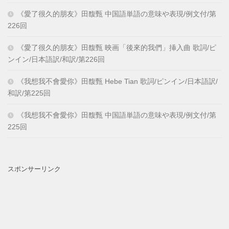
《愛了很久的朋友》田馥甄 中国語単語の意味や表現/例文付/第
226回
《愛了很久的朋友》田馥甄 映画「後來的我們」挿入曲 歌詞/ピ
ンイン/日本語訳/和訳/第226回
《我想我不會愛你》田馥甄 Hebe Tian 歌詞/ピンイン/日本語訳/
和訳/第225回
《我想我不會愛你》田馥甄 中国語単語の意味や表現/例文付/第
225回
スポンサーリンク