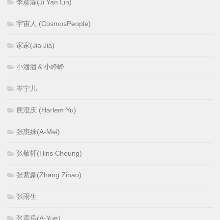
季彦霖(Ji Yan Lin)
宇宙人 (CosmosPeople)
家家(Jia Jia)
小潘潘＆小峰峰
岑宁儿
庾澄庆 (Harlem Yu)
张惠妹(A-Mei)
张敬轩(Hins Cheung)
张紫豪(Zhang Zihao)
张雨生
张震岳(A-Yue)