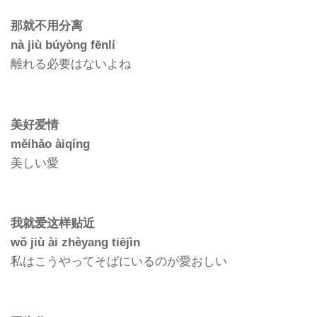
那就不用分离
nà jiù búyòng fēnlí
離れる必要はないよね
美好爱情
měihǎo àiqíng
美しい愛
我就爱这样贴近
wǒ jiù ài zhèyang tiējìn
私はこうやってそばにいるのが愛おしい