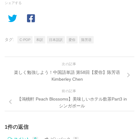
シェアする
タグ:
C-POP
和訳
日本語訳
爱你
陈芳语
次の記事
楽しく勉強しよう！中国語単語 第58回【爱你】陈芳语
Kimberley Chen
前の記事
【鴻桃軒 Peach Blossoms】美味しいホテル飲茶Part3 in
シンガポール
1件の返信