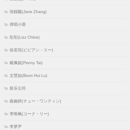
张靓颖(Jane Zhang)
弹唱小蓉
彤彤(Lizz Chloe)
徐若瑄(ビビアン・スー)
戴佩妮(Penny Tai)
文慧如(Boon Hui Lu)
新乐尘符
曲婉婷(チュー・ワンティン)
李唯枫(コーク・リー)
李梦尹