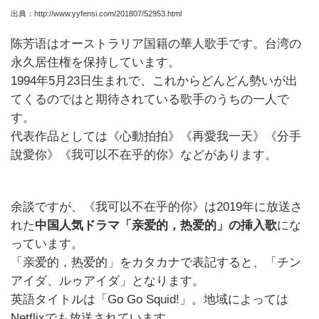
出典：http://www.yyfensi.com/201807/52953.html
陈芳语はオーストラリア国籍の華人歌手です。台湾の
永久居住権を保持しています。
1994年5月23日生まれで、これからどんどん勢いが出
てくるのではと期待されている歌手のうちの一人で
す。
代表作品としては《心動拍拍》《再愛我一天》《分手
說愛你》《我可以不在乎的你》などがあります
。
余談ですが、《我可以不在乎的你》は2019年に放送さ
れた
中国人気ドラマ「亲爱的，热爱的」の挿入歌
にな
っています。
「亲爱的，热爱的」をカタカナで表記すると、「チン
アイダ、ルゥアイダ」となります。
英語タイトルは「Go Go Squid!」。地域によっては
Netflixでも放送されています。