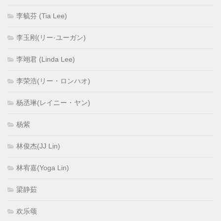
李毓芬 (Tia Lee)
李玉刚(リー·ユーガン)
李翊君 (Linda Lee)
李荣浩(リー・ロンハオ)
杨丞琳(レイニー・ヤン)
杨紫
林俊杰(JJ Lin)
林宥嘉(Yoga Lin)
梁静茹
欢乐颂