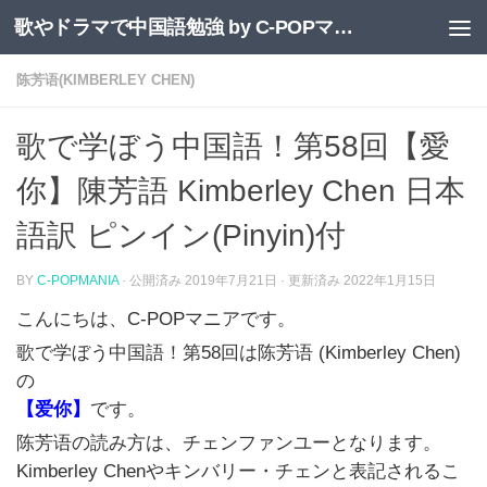
歌やドラマで中国語勉強 by C-POPマニア
コンテンツへスキップ
陈芳语(KIMBERLEY CHEN)
歌で学ぼう中国語！第58回【愛
你】陳芳語 Kimberley Chen 日本
語訳 ピンイン(Pinyin)付
BY
C-POPMANIA
· 公開済み
2019年7月21日
· 更新済み
2022年1月15日
こんにちは、
C-POP
マニアです。
歌で学ぼう中国語！第58
回は陈芳语 (Kimberley Chen)
の
【爱你】
です。
陈芳语の読み方は、チェンファンユーとなります。
Kimberley Chenやキンバリー・チェンと表記されるこ