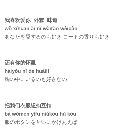
我喜欢爱你 外套 味道
wǒ xǐhuan ài nǐ wàitào wèidào
あなたを愛するのも好き コートの香りも好き
还有你的怀里
háiyǒu nǐ de huáilǐ
胸の中にいるのも好きなの
把我们衣服钮扣互扣
bǎ wǒmen yīfu niǔkòu hù kòu
服のボタンを互いにかけあえば