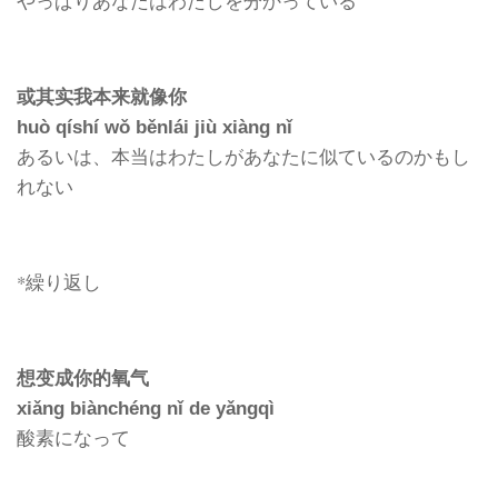
やっぱりあなたはわたしを分かっている
或其实我本来就像你
huò qíshí wǒ běnlái jiù xiàng nǐ
あるいは、本当はわたしがあなたに似ているのかもし
れない
*繰り返し
想变成你的氧气
xiǎng biànchéng nǐ de yǎngqì
酸素になって