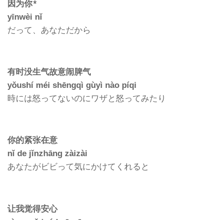
因为你*
yīnwèi nǐ
だって、あなただから
有时没生气故意闹脾气
yǒushí méi shēngqì gùyì nào píqi
時には怒ってないのにワザと怒ってみたり
你的紧张在意
nǐ de jǐnzhāng zàizài
あなたがビビって気にかけてくれると
让我觉得安心