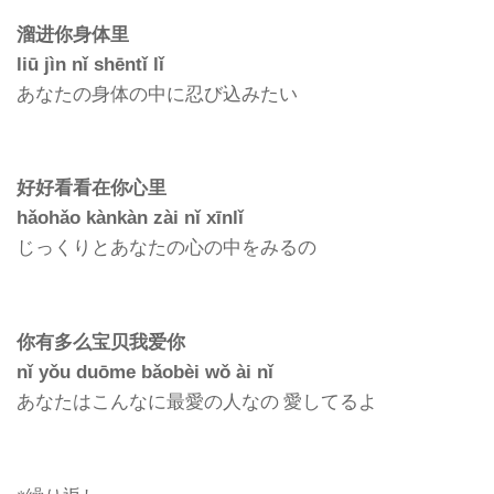
溜进你身体里
liū jìn nǐ shēntǐ lǐ
あなたの身体の中に忍び込みたい
好好看看在你心里
hǎohǎo kànkàn zài nǐ xīnlǐ
じっくりとあなたの心の中をみるの
你有多么宝贝我爱你
nǐ yǒu duōme bǎobèi wǒ ài nǐ
あなたはこんなに最愛の人なの 愛してるよ