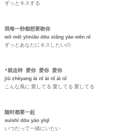
ずっとキスする
我每一秒都想要吻你
wǒ měi yīmiǎo dōu xiǎng yào wěn nǐ
ずっとあなたにキスしたいの
*就这样 爱你 爱你 爱你
jiù zhèyang ài nǐ ài nǐ ài nǐ
こんな風に 愛してる 愛してる 愛してる
随时都要一起
suíshí dōu yào yīqǐ
いつだって一緒にいたい