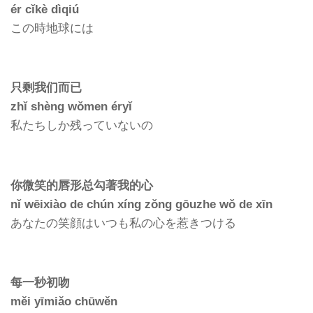
ér cǐkè dìqiú
この時地球には
只剩我们而已
zhǐ shèng wǒmen éryǐ
私たちしか残っていないの
你微笑的唇形总勾著我的心
nǐ wēixiào de chún xíng zǒng gōuzhe wǒ de xīn
あなたの笑顔はいつも私の心を惹きつける
每一秒初吻
měi yīmiǎo chūwěn