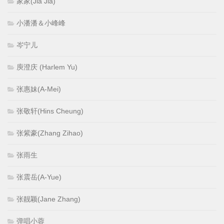
家家(Jia Jia)
小潘潘＆小峰峰
岑宁儿
庾澄庆 (Harlem Yu)
张惠妹(A-Mei)
张敬轩(Hins Cheung)
张紫豪(Zhang Zihao)
张雨生
张震岳(A-Yue)
张靓颖(Jane Zhang)
弹唱小蓉