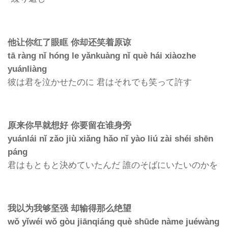
他让你红了眼眶 你却还笑着原谅
tā ràng nǐ hóng le yǎnkuàng nǐ què hái xiàozhe
yuánliàng
彼は君を泣かせたのに 君はそれでも笑って許す
原来你早就想好 你要留在谁身旁
yuánlái nǐ zǎo jiù xiǎng hǎo nǐ yào liú zài shéi shēn
páng
君はもともと決めていたんだ 誰のそばにいたいのかを
我以为我够坚强 却输得那么绝望
wǒ yǐwéi wǒ gòu jiānqiáng què shūde nàme juéwàng