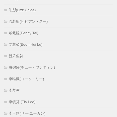
彤彤(Lizz Chloe)
徐若瑄(ビビアン・スー)
戴佩妮(Penny Tai)
文慧如(Boon Hui Lu)
新乐尘符
曲婉婷(チュー・ワンティン)
李唯枫(コーク・リー)
李梦尹
李毓芬 (Tia Lee)
李玉刚(リー·ユーガン)