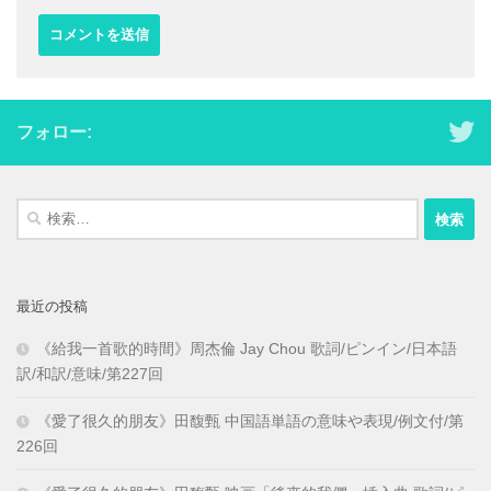
フォロー:
検
索:
最近の投稿
《給我一首歌的時間》周杰倫 Jay Chou 歌詞/ピンイン/日本語
訳/和訳/意味/第227回
《愛了很久的朋友》田馥甄 中国語単語の意味や表現/例文付/第
226回