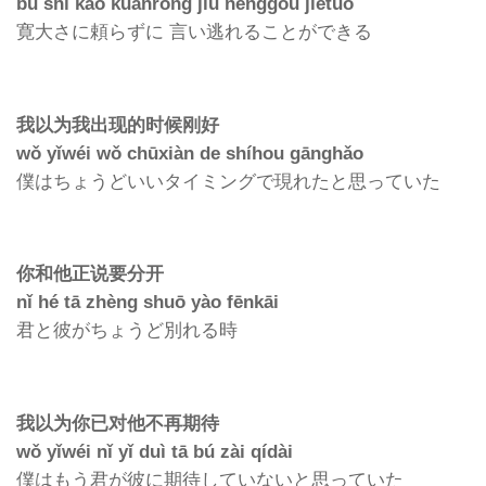
bú shì kào kuānróng jiù nénggòu jiětuō
寛大さに頼らずに 言い逃れることができる
我以为我出现的时候刚好
wǒ yǐwéi wǒ chūxiàn de shíhou gānghǎo
僕はちょうどいいタイミングで現れたと思っていた
你和他正说要分开
nǐ hé tā zhèng shuō yào fēnkāi
君と彼がちょうど別れる時
我以为你已对他不再期待
wǒ yǐwéi nǐ yǐ duì tā bú zài qídài
僕はもう君が彼に期待していないと思っていた