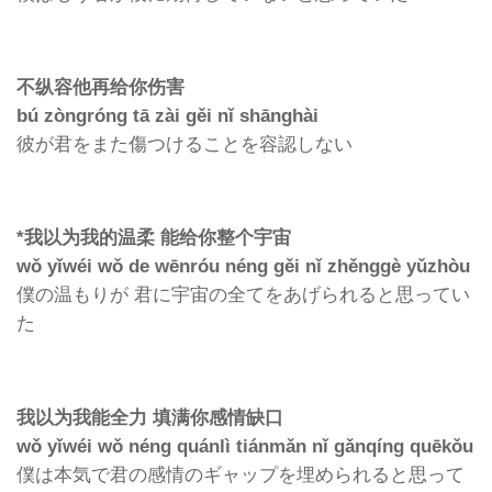
不纵容他再给你伤害
bú zòngróng tā zài gěi nǐ shānghài
彼が君をまた傷つけることを容認しない
*我以为我的温柔 能给你整个宇宙
wǒ yǐwéi wǒ de wēnróu néng gěi nǐ zhěnggè yǔzhòu
僕の温もりが 君に宇宙の全てをあげられると思ってい
た
我以为我能全力 填满你感情缺口
wǒ yǐwéi wǒ néng quánlì tiánmǎn nǐ gǎnqíng quēkǒu
僕は本気で君の感情のギャップを埋められると思って