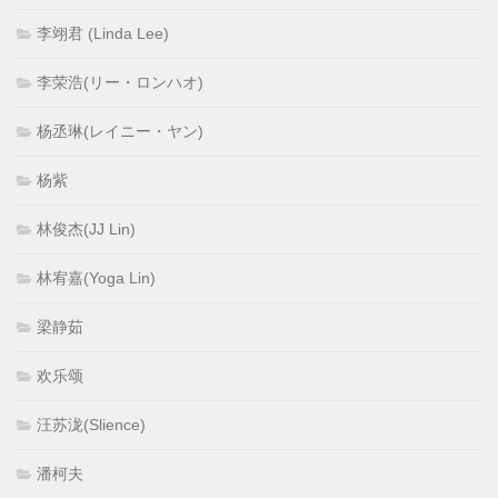
李翊君 (Linda Lee)
李荣浩(リー・ロンハオ)
杨丞琳(レイニー・ヤン)
杨紫
林俊杰(JJ Lin)
林宥嘉(Yoga Lin)
梁静茹
欢乐颂
汪苏泷(Slience)
潘柯夫