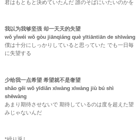
君はもともと決めていたんだ 誰のそばにいたいのかを
我以为我够坚强 却一天天的失望
wǒ yǐwéi wǒ gòu jiānqiáng què yītiāntiān de shīwàng
僕は十分にしっかりしていると思っていた でも一日毎
に失望する
少给我一点希望 希望就不是奢望
shǎo gěi wǒ yīdiǎn xīwàng xīwàng jiù bú shì
shēwàng
あまり期待させないで 期待しているのは度を超えた望
みじゃないんだ
*繰り返し