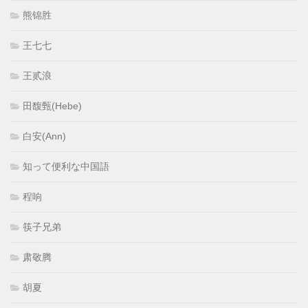
熊锦胜
王七七
王贰浪
田馥甄(Hebe)
白安(Ann)
知って便利な中国語
程响
筷子兄弟
肃敬腾
胡夏