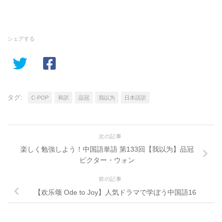
シェアする
タグ:
C-POP
和訳
品冠
我以为
日本語訳
次の記事
楽しく勉強しよう！中国語単語 第133回【我以为】品冠
ビクター・ウォン
前の記事
【欢乐颂 Ode to Joy】人気ドラマで学ぼう中国語16