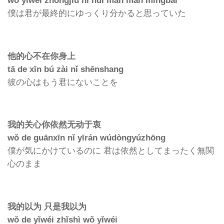
wǒ yǐwéi zhōngjiù nǐ huì màn man míngbai
僕は君が最終的にゆっくり分かると思っていた
他的心不在你身上
tā de xīn bú zài nǐ shēnshang
彼の心はもう君にないことを
我的关心你依然无动于衷
wǒ de guānxīn nǐ yīrán wúdòngyúzhōng
僕が気にかけているのに 君は依然としてまったく無関
心のまま
我的以为 只是我以为
wǒ de yǐwéi zhǐshì wǒ yǐwéi