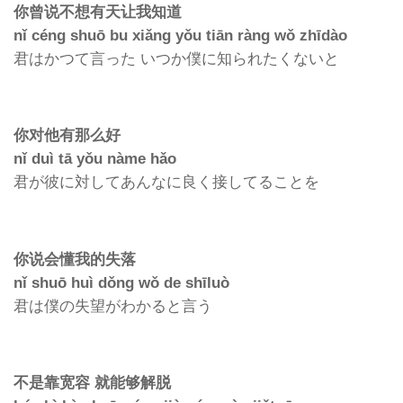
你曾说不想有天让我知道
nǐ céng shuō bu xiǎng yǒu tiān ràng wǒ zhīdào
君はかつて言った いつか僕に知られたくないと
你对他有那么好
nǐ duì tā yǒu nàme hǎo
君が彼に対してあんなに良く接してることを
你说会懂我的失落
nǐ shuō huì dǒng wǒ de shīluò
君は僕の失望がわかると言う
不是靠宽容 就能够解脱