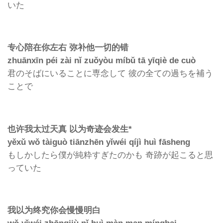
いた
专心陪在你左右 弥补他一切的错
zhuānxīn péi zài nǐ zuǒyòu míbǔ tā yīqiè de cuò
君のそばにいることに専念して 彼の全ての過ちを補う
ことで
也许我太过天真 以为奇迹会发生*
yěxǔ wǒ tàiguò tiānzhēn yǐwéi qíjì huì fāsheng
もしかしたら僕が純粋すぎたのかも 奇跡が起こると思
っていた
我以为终究你会慢慢明白