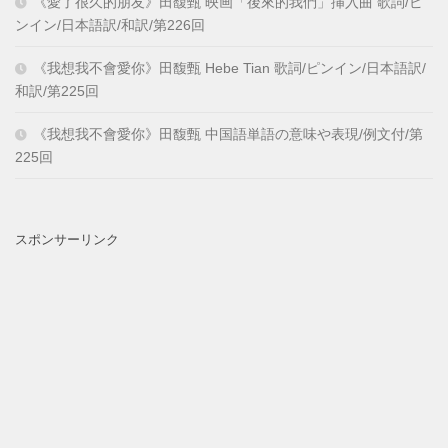
《愛了很久的朋友》田馥甄 映画「後來的我們」挿入曲 歌詞/ピ
ンイン/日本語訳/和訳/第226回
《我想我不會愛你》田馥甄 Hebe Tian 歌詞/ピンイン/日本語訳/
和訳/第225回
《我想我不會愛你》田馥甄 中国語単語の意味や表現/例文付/第
225回
スポンサーリンク