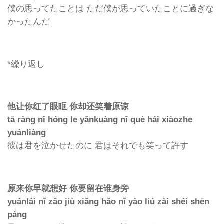
僕の思ってたことは ただ僕が思っていたことに過ぎな
かったんだ
*繰り返し
他让你红了眼眶 你却还笑着原谅
tā ràng nǐ hóng le yǎnkuàng nǐ què hái xiàozhe
yuánliàng
彼は君を泣かせたのに 君はそれでも笑って許す
原来你早就想好 你要留在谁身旁
yuánlái nǐ zǎo jiù xiǎng hǎo nǐ yào liú zài shéi shēn
páng