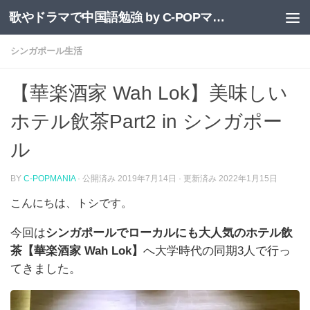
歌やドラマで中国語勉強 by C-POPマニア
コンテンツへスキップ
シンガポール生活
【華楽酒家 Wah Lok】美味しい
ホテル飲茶Part2 in シンガポー
ル
BY
C-POPMANIA
· 公開済み
2019年7月14日
· 更新済み
2022年1月15日
こんにちは、トシです。
今回は
シンガポールでローカルにも大人気のホテル飲
茶【華楽酒家 Wah Lok】
へ大学時代の同期3人で行っ
てきました。