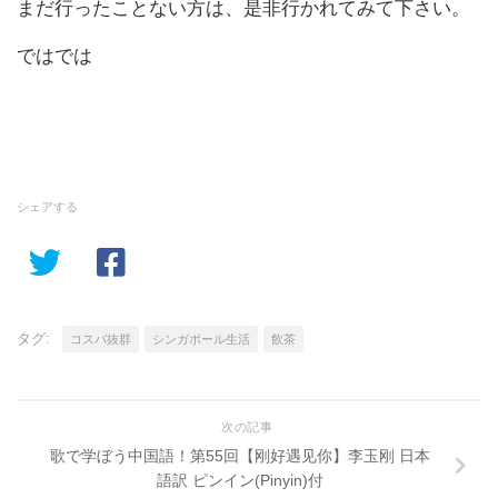
まだ行ったことない方は、是非行かれてみて下さい。
ではでは
シェアする
タグ:
コスパ抜群
シンガポール生活
飲茶
次の記事
歌で学ぼう中国語！第55回【刚好遇见你】李玉刚 日本
語訳 ピンイン(Pinyin)付