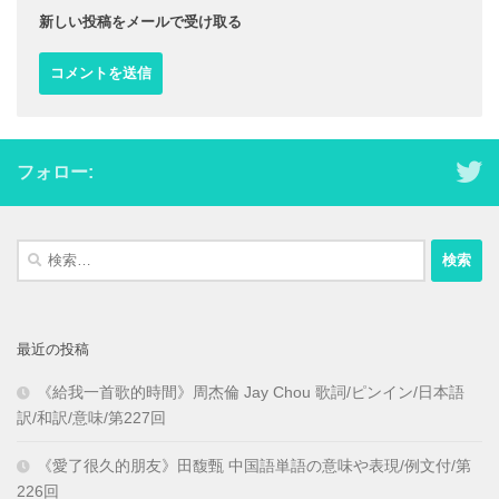
新しい投稿をメールで受け取る
フォロー:
検
索:
最近の投稿
《給我一首歌的時間》周杰倫 Jay Chou 歌詞/ピンイン/日本語
訳/和訳/意味/第227回
《愛了很久的朋友》田馥甄 中国語単語の意味や表現/例文付/第
226回