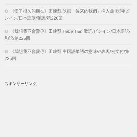
《愛了很久的朋友》田馥甄 映画「後來的我們」挿入曲 歌詞/ピ
ンイン/日本語訳/和訳/第226回
《我想我不會愛你》田馥甄 Hebe Tian 歌詞/ピンイン/日本語訳/
和訳/第225回
《我想我不會愛你》田馥甄 中国語単語の意味や表現/例文付/第
225回
スポンサーリンク