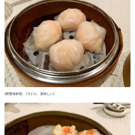
(螃蟹海鲜饺、7.5ドル、美味しい)