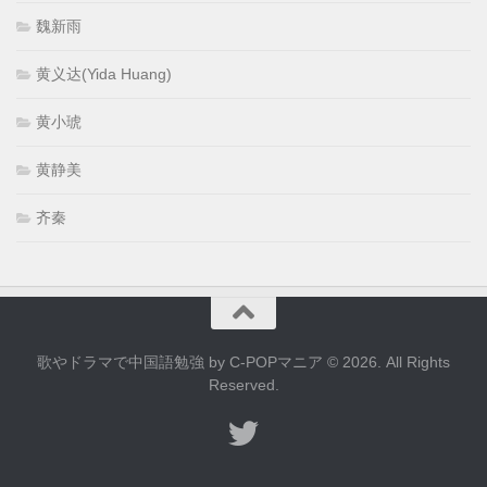
魏新雨
黄义达(Yida Huang)
黄小琥
黄静美
齐秦
歌やドラマで中国語勉強 by C-POPマニア © 2026. All Rights
Reserved.