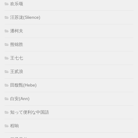
欢乐颂
汪苏泷(Slience)
潘柯夫
熊锦胜
王七七
王贰浪
田馥甄(Hebe)
白安(Ann)
知って便利な中国語
程响