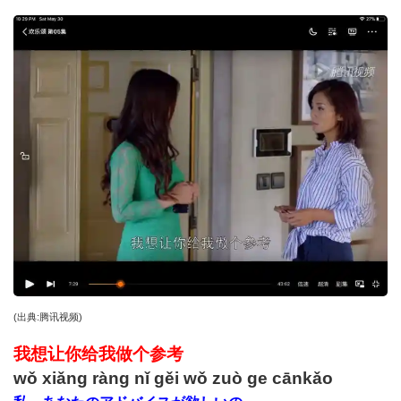
(
出典
:
腾讯视频
)
我想让你给我
做个
参考
wǒ xiǎng ràng nǐ gěi wǒ zuò ge cānkǎo