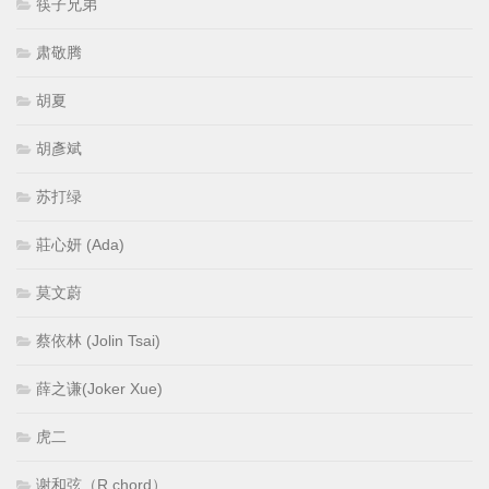
筷子兄弟
肃敬腾
胡夏
胡彥斌
苏打绿
莊心妍 (Ada)
莫文蔚
蔡依林 (Jolin Tsai)
薛之谦(Joker Xue)
虎二
谢和弦（R chord）