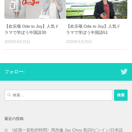
【欢乐颂 Ode to Joy】人気ド
【欢乐颂 Ode to Joy】人気ド
ラマで学ぼう中国語30
ラマで学ぼう中国語51
2020年4月15日
2020年4月26日
フォロー:
検
索:
最近の投稿
《給我一首歌的時間》周杰倫 Jay Chou 歌詞/ピンイン/日本語