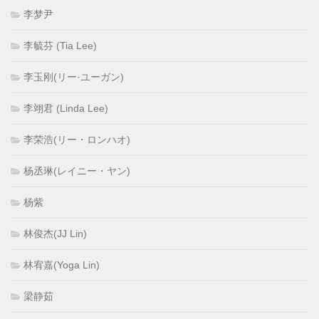
李梦尹
李毓芬 (Tia Lee)
李玉刚(リー·ユーガン)
李翊君 (Linda Lee)
李荣浩(リー・ロンハオ)
杨丞琳(レイニー・ヤン)
杨紫
林俊杰(JJ Lin)
林宥嘉(Yoga Lin)
梁静茹