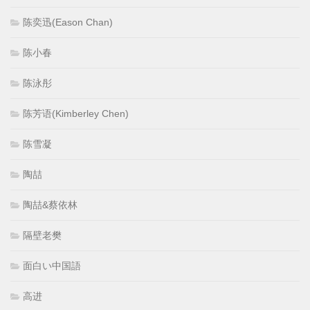
陈奕迅(Eason Chan)
陈小春
陈泳彤
陈芳语(Kimberley Chen)
陈雪凝
陶喆
陶喆&蔡依林
隔壁老樊
面白い中国語
高进