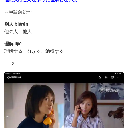
～単語解説〜
别人
biérén
他の人、他人
理解
lǐjiě
理解する、分かる、納得する
—–2—–