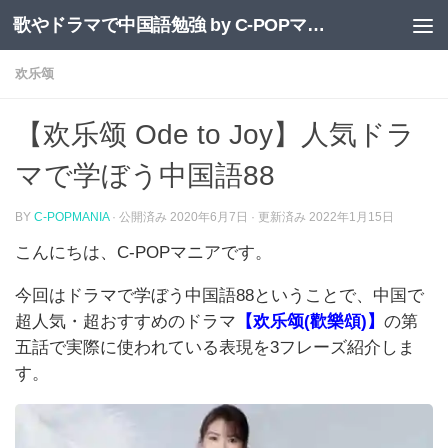
歌やドラマで中国語勉強 by C-POPマニア
コンテンツへスキップ
欢乐颂
【欢乐颂 Ode to Joy】人気ドラ
マで学ぼう中国語88
BY
C-POPMANIA
· 公開済み
2020年6月7日
· 更新済み
2022年1月15日
こん
にちは、
C-POP
マニアです。
今回はドラマで学ぼう中国語
88
ということで、中国で
超人気・超おすすめのドラマ
【
欢乐颂
(
歡樂頌
)
】
の第
五話
で実際に使われている表現を
3
フレーズ紹介しま
す。