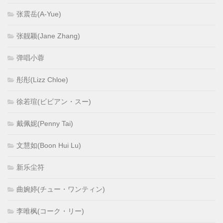
张震岳(A-Yue)
张靓颖(Jane Zhang)
弹唱小蓉
彤彤(Lizz Chloe)
徐若瑄(ビビアン・スー)
戴佩妮(Penny Tai)
文慧如(Boon Hui Lu)
新乐尘符
曲婉婷(チュー・ワンティン)
李唯枫(コーク・リー)