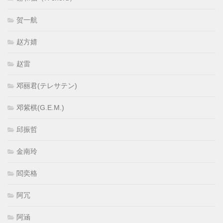
贺一航
赵方婧
赵雷
邓丽君(テレサテン)
邓紫棋(G.E.M.)
邱振哲
金南玲
閻奕格
阿冗
阿涵