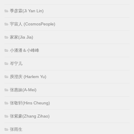
季彦霖(Ji Yan Lin)
宇宙人 (CosmosPeople)
家家(Jia Jia)
小潘潘＆小峰峰
岑宁儿
庾澄庆 (Harlem Yu)
张惠妹(A-Mei)
张敬轩(Hins Cheung)
张紫豪(Zhang Zihao)
张雨生