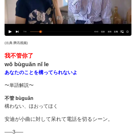
(
出典
:
腾讯视频
)
我不管你了
wǒ bùguǎn nǐ le
あなたのことを構ってられないよ
〜単語解説〜
不管
bùguǎn
構わない、ほおってほく
安迪が小曲に対して呆れて電話を切るシーン。
—–3—–