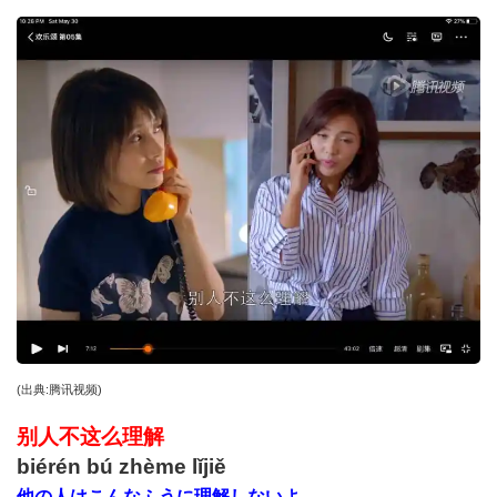
(
出典
:
腾讯视频
)
别人不这么理解
biérén bú zhème lǐjiě
他の人はこんなふうに理解しないよ