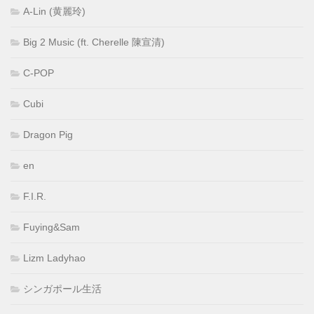
A-Lin (黄麗玲)
Big 2 Music (ft. Cherelle 陳宣清)
C-POP
Cubi
Dragon Pig
en
F.I.R.
Fuying&Sam
Lizm Ladyhao
シンガポール生活