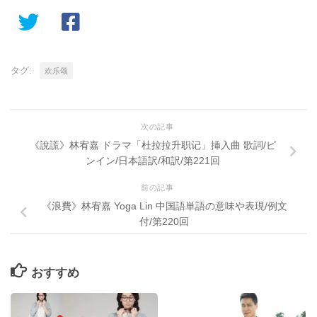
タグ:
欢乐颂
次の記事
《說謊》林宥嘉 ドラマ「杜拉拉升职记」挿入曲 歌詞/ピ
ンイン/日本語訳/和訳/第221回
前の記事
《浪費》林宥嘉 Yoga Lin 中国語単語の意味や表現/例文
付/第220回
おすすめ