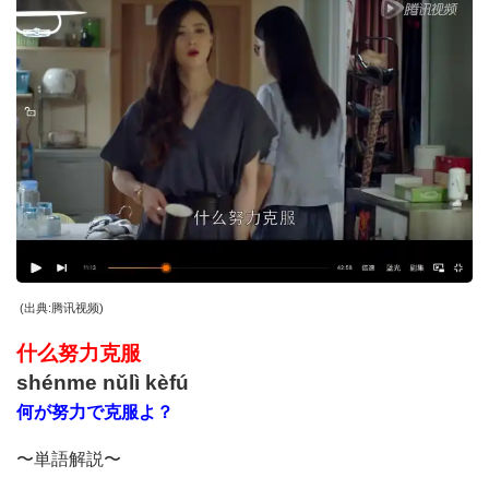
(
出典
:
腾讯视频
)
什么努力克服
shénme nǔlì kèfú
何が努力で克服よ？
〜単語解説〜