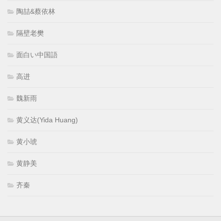
陶喆&蔡依林
隔壁老樊
面白い中国語
高进
魏新雨
黄义达(Yida Huang)
黄小琥
黄静美
齐秦