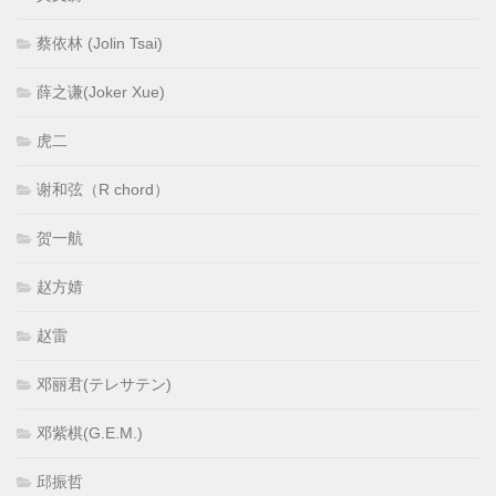
蔡依林 (Jolin Tsai)
薛之谦(Joker Xue)
虎二
谢和弦（R chord）
贺一航
赵方婧
赵雷
邓丽君(テレサテン)
邓紫棋(G.E.M.)
邱振哲