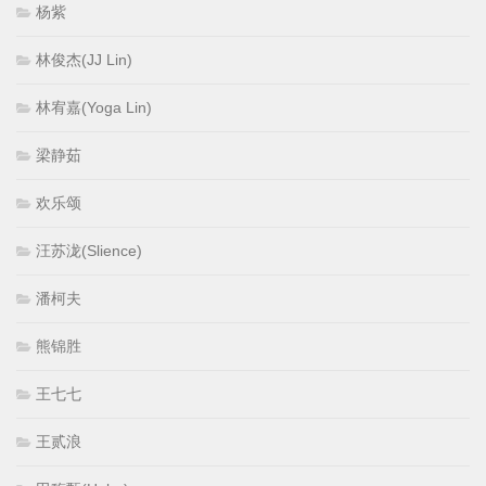
杨紫
林俊杰(JJ Lin)
林宥嘉(Yoga Lin)
梁静茹
欢乐颂
汪苏泷(Slience)
潘柯夫
熊锦胜
王七七
王贰浪