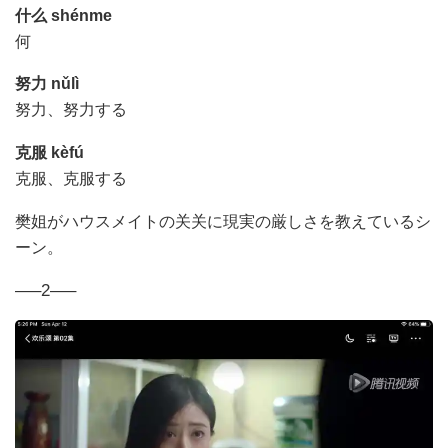
什么
shénme
何
努力
nǔlì
努力、努力する
克服
kèfú
克服、克服する
樊姐が
ハウスメイトの关关に現実の厳しさを教えているシ
ーン。
—–2—–