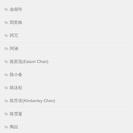
金南玲
閻奕格
阿冗
阿涵
陈奕迅(Eason Chan)
陈小春
陈泳彤
陈芳语(Kimberley Chen)
陈雪凝
陶喆