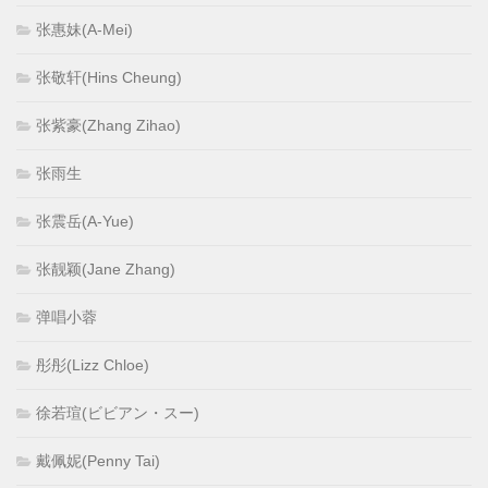
张惠妹(A-Mei)
张敬轩(Hins Cheung)
张紫豪(Zhang Zihao)
张雨生
张震岳(A-Yue)
张靓颖(Jane Zhang)
弹唱小蓉
彤彤(Lizz Chloe)
徐若瑄(ビビアン・スー)
戴佩妮(Penny Tai)