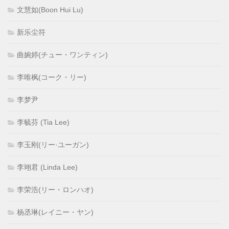
文慧如(Boon Hui Lu)
新乐尘符
曲婉婷(チュー・ワンティン)
李唯枫(コーク・リー)
李梦尹
李毓芬 (Tia Lee)
李玉刚(リー·ユーガン)
李翊君 (Linda Lee)
李荣浩(リー・ロンハオ)
杨丞琳(レイニー・ヤン)