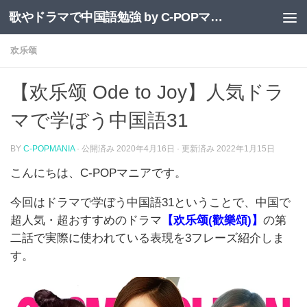
歌やドラマで中国語勉強 by C-POPマニア
コンテンツへスキップ
欢乐颂
【欢乐颂 Ode to Joy】人気ドラ
マで学ぼう中国語31
BY
C-POPMANIA
· 公開済み
2020年4月16日
· 更新済み
2022年1月15日
こん
にちは、
C-POP
マニアです。
今回はドラマで学ぼう中国語
31
ということで、中国で
超人気・超おすすめのドラマ
【
欢乐颂
(
歡樂頌
)
】
の第
二話
で実際に使われている表現を
3
フレーズ紹介しま
す。