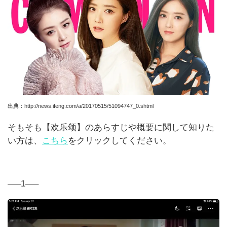
出典：
http://news.ifeng.com/a/20170515/51094747_0.shtml
そ
もそも【欢乐颂】のあらすじや概要に関して知りた
い方は、
こちら
をクリックしてください。
—–1—–