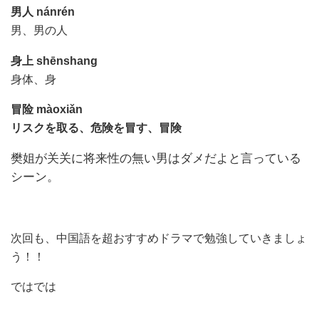
男人
nánrén
男、男の人
身上
shēnshang
身体、身
冒险
màoxiǎn
リスクを取る、危険を冒す、冒険
樊姐が关关に将来性の無い男はダメだよと言っている
シーン。
次回も、中国語を超おすすめドラマで勉強していきましょ
う！！
ではでは