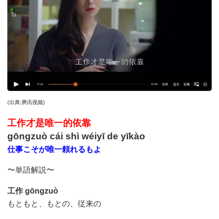
(
出典
:
腾讯视频
)
工作才是唯一的依靠
gōngzuò cái shì wéiyī de yīkào
仕事こそが唯一頼れるもよ
〜単語解説〜
工作
gōngzuò
もともと、もとの、従来の