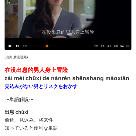
(
出典
:
腾讯视频
)
在没出息的男人身上冒险
zài méi chūxi de nánrén shēnshang màoxiǎn
見込みがない男とリスクをおかす
〜単語解説〜
出息
chūxi
前途、見込み、将来性
知っていると便利な単語