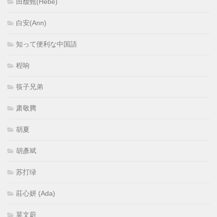
田馥甄(Hebe)
白安(Ann)
知って便利な中国語
程响
筷子兄弟
肃敬腾
胡夏
胡彥斌
苏打绿
莊心妍 (Ada)
莫文蔚