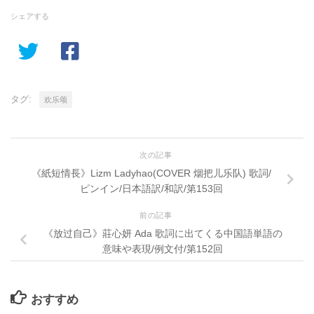
シェアする
タグ:
欢乐颂
次の記事
《紙短情長》Lizm Ladyhao(COVER 烟把儿乐队) 歌詞/
ピンイン/日本語訳/和訳/第153回
前の記事
《放过自己》莊心妍 Ada 歌詞に出てくる中国語単語の
意味や表現/例文付/第152回
おすすめ