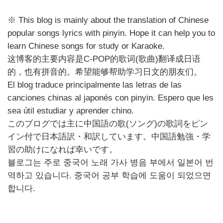
※
This blog is mainly about the translation of Chinese
popular songs lyrics with pinyin. Hope it can help you to
learn Chinese songs for study or Karaoke.
这博客的主要内容是
C-POP
的歌
词
(
歌曲
)
翻
译成日语
的，也有拼音的。希望能够帮助学习日文的朋友们。
El blog traduce principalmente las letras de las
canciones chinas al japonés con pinyin. Espero que les
sea útil estudiar y aprender chino.
このブログでは主に中国語の歌
(
ソング
)
の歌詞をピン
イン付で日本語訳・和訳しています。中国語勉強・学
習の助けになれば幸いです。
블로그는
주로
중국어
노래
가사
병음
부에서
일본어
번
역하고
있습니다
.
중국어
공부
학습에
도움이
되었으면
합니다
.