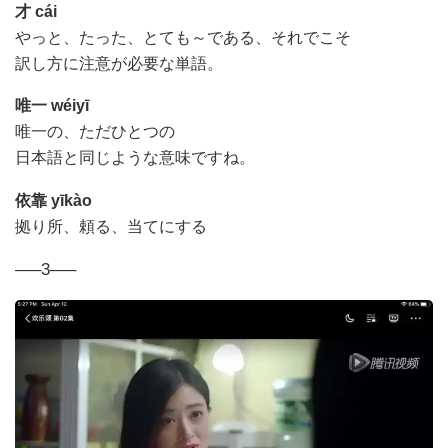
才
cái
やっと、たった、とても～である、それでこそ
訳し方に注意が必要な単語。
唯一
wéiyī
唯一の、ただひとつの
日本語と同じような意味ですね。
依靠
yīkà
o
拠り所、頼る、当てにする
—–3—–