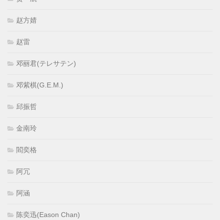
赵方婧
赵雷
邓丽君(テレサテン)
邓紫棋(G.E.M.)
邱振哲
金南玲
閻奕格
阿冗
阿涵
陈奕迅(Eason Chan)