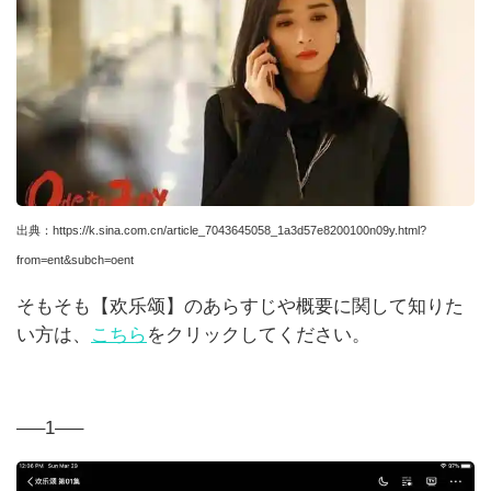
出典：
https://k.sina.com.cn/article_7043645058_1a3d57e8200100n09y.html?
from=ent&subch=oent
そ
もそも【欢乐颂】のあらすじや概要に関して知りた
い方は、
こちら
をクリックしてください。
—–1—–