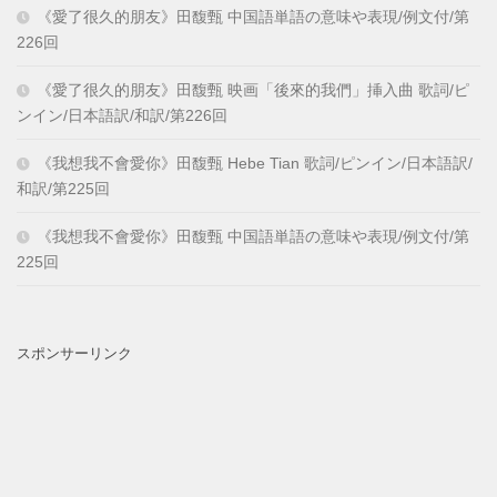
《愛了很久的朋友》田馥甄 中国語単語の意味や表現/例文付/第
226回
《愛了很久的朋友》田馥甄 映画「後來的我們」挿入曲 歌詞/ピ
ンイン/日本語訳/和訳/第226回
《我想我不會愛你》田馥甄 Hebe Tian 歌詞/ピンイン/日本語訳/
和訳/第225回
《我想我不會愛你》田馥甄 中国語単語の意味や表現/例文付/第
225回
スポンサーリンク