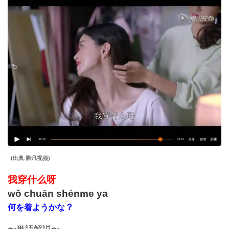
(
出典
:
腾讯视频
)
我穿什么呀
wǒ chuān shénme ya
？
何を着ようかな