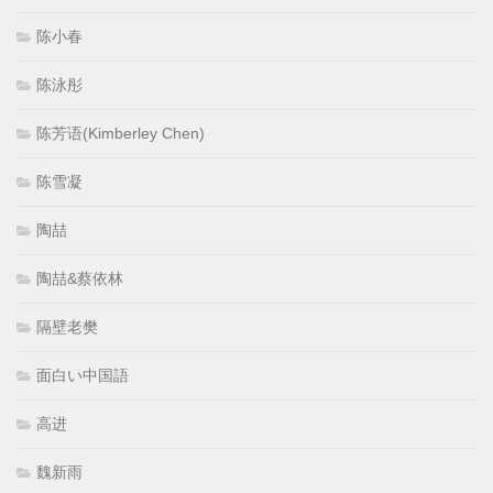
陈小春
陈泳彤
陈芳语(Kimberley Chen)
陈雪凝
陶喆
陶喆&蔡依林
隔壁老樊
面白い中国語
高进
魏新雨