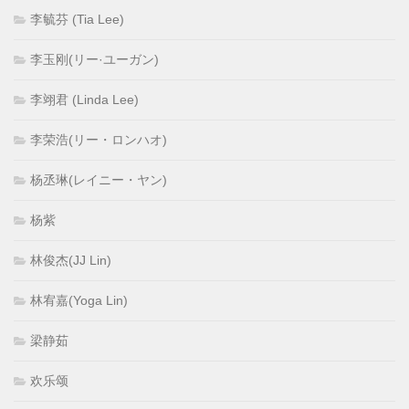
李毓芬 (Tia Lee)
李玉刚(リー·ユーガン)
李翊君 (Linda Lee)
李荣浩(リー・ロンハオ)
杨丞琳(レイニー・ヤン)
杨紫
林俊杰(JJ Lin)
林宥嘉(Yoga Lin)
梁静茹
欢乐颂