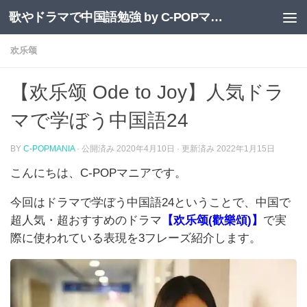
歌やドラマで中国語勉強 by C-POPマニア
コンテンツへスキップ
欢乐颂
【欢乐颂 Ode to Joy】人気ドラ
マで学ぼう中国語24
BY
C-POPMANIA
· 公開済み
2020年4月10日
· 更新済み
2022年1月15日
こん
にちは、
C-POP
マニアです。
今回はドラマで学ぼう中国語
24
ということで、中国で
超人気・超おすすめのドラマ
【
欢乐颂
(
歡樂頌
)
】
で実
際に使われている表現を
3
フレーズ紹介します。