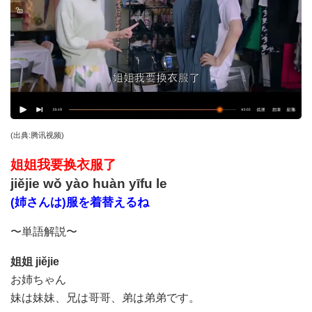
(
出典
:
腾讯视频
)
姐姐我要换衣服了
jiějie wǒ yào huàn yīfu le
(姉さんは)服を着替えるね
〜単語解説〜
姐姐
jiějie
お姉ちゃん
妹は妹妹、兄は哥哥、弟は弟弟です。