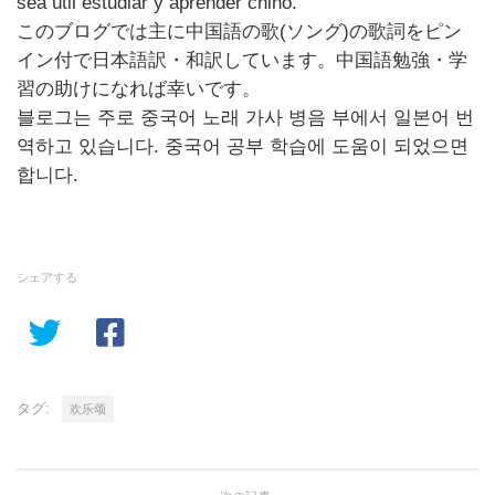
sea útil estudiar y aprender chino.
このブログでは主に中国語の歌
(
ソング
)
の歌詞をピン
イン付で日本語訳・和訳しています。中国語勉強・学
習の助けになれば幸いです。
블로그는
주로
중국어
노래
가사
병음
부에서
일본어
번
역하고
있습니다
.
중국어
공부
학습에
도움이
되었으면
합니다
.
シェアする
タグ:
欢乐颂