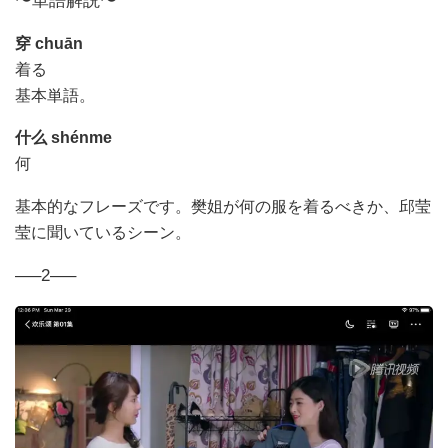
〜単語解説〜
穿
chuān
着る
基本単語。
什么
shénme
何
基本的なフレーズです。樊姐が何の服を着るべきか、邱莹
莹に聞いているシーン。
—–2—–