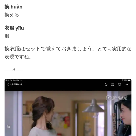
换
huàn
換える
衣服
yīfu
服
换衣服はセットで覚えておきましょう。
とても実用的な
表現ですね
。
—–3—–