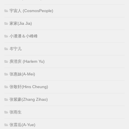
宇宙人 (CosmosPeople)
家家(Jia Jia)
小潘潘＆小峰峰
岑宁儿
庾澄庆 (Harlem Yu)
张惠妹(A-Mei)
张敬轩(Hins Cheung)
张紫豪(Zhang Zihao)
张雨生
张震岳(A-Yue)