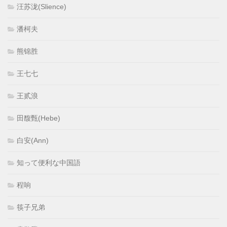
汪苏泷(Slience)
潘柯夫
熊锦胜
王七七
王贰浪
田馥甄(Hebe)
白安(Ann)
知って便利な中国語
程响
筷子兄弟