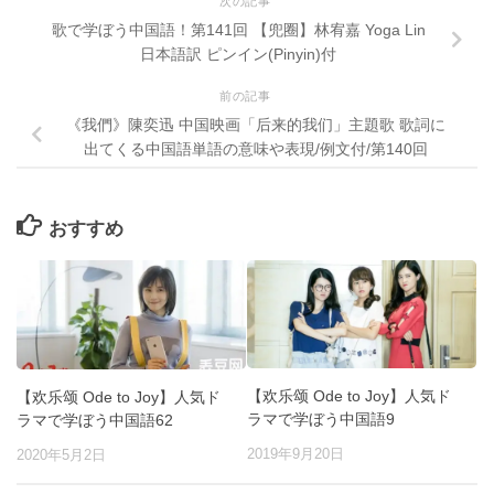
次の記事
歌で学ぼう中国語！第141回 【兜圈】林宥嘉 Yoga Lin
日本語訳 ピンイン(Pinyin)付
前の記事
《我們》陳奕迅 中国映画「后来的我们」主題歌 歌詞に
出てくる中国語単語の意味や表現/例文付/第140回
おすすめ
【欢乐颂 Ode to Joy】人気ド
【欢乐颂 Ode to Joy】人気ド
ラマで学ぼう中国語9
ラマで学ぼう中国語62
2019年9月20日
2020年5月2日