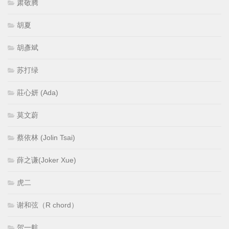
肃敬腾
胡夏
胡彥斌
苏打绿
莊心妍 (Ada)
莫文蔚
蔡依林 (Jolin Tsai)
薛之谦(Joker Xue)
虎二
谢和弦（R chord）
贺一航