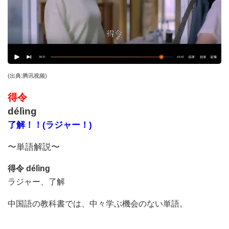
(
出典
:
腾讯视频
)
得令
délìng
了解！！(ラジャー！)
〜単語解説〜
得令
délìng
ラジャー、了解
中国語の教科書では、中々学ぶ機会のない単語。