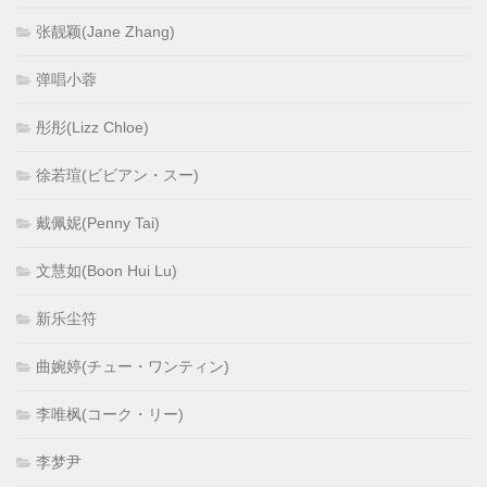
张靓颖(Jane Zhang)
弹唱小蓉
彤彤(Lizz Chloe)
徐若瑄(ビビアン・スー)
戴佩妮(Penny Tai)
文慧如(Boon Hui Lu)
新乐尘符
曲婉婷(チュー・ワンティン)
李唯枫(コーク・リー)
李梦尹