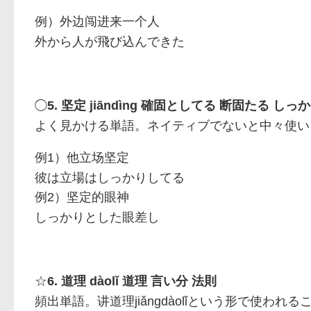
例）
外边闯进来一个人
外から人が飛び込んできた
◯
5.
jiāndìng
確固としてる 断固たる しっ
坚定
よく見かける単語。ネイティブでないと中々使い
例1）
他立场坚定
彼は立場はしっかりしてる
例2）
坚定的眼神
しっかりとした眼差し
☆
6.
dàolǐ
道理 言い分 法則
道理
頻出単語。
jiǎngdàolǐ
という形で使われる
讲道理