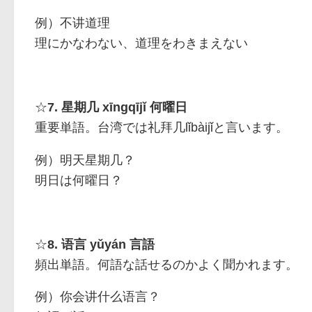
例）
不讲道理
理にかなわない、道理をわきまえない
☆
7.
xīngqījǐ
何曜日
星期几
重要単語。台湾では
lǐbàijǐ
と言います。
礼拜几
例）
明天星期几？
明日は何曜日？
☆
8.
yǔyán
言語
语言
頻出単語。何語な話せるのかよく聞かれます。
例）
你会讲什么语言？