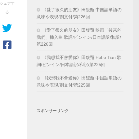
シェアす
《愛了很久的朋友》田馥甄 中国語単語の
る
意味や表現/例文付/第226回
《愛了很久的朋友》田馥甄 映画「後來的
我們」挿入曲 歌詞/ピンイン/日本語訳/和訳/
第226回
《我想我不會愛你》田馥甄 Hebe Tian 歌
詞/ピンイン/日本語訳/和訳/第225回
《我想我不會愛你》田馥甄 中国語単語の
意味や表現/例文付/第225回
スポンサーリンク