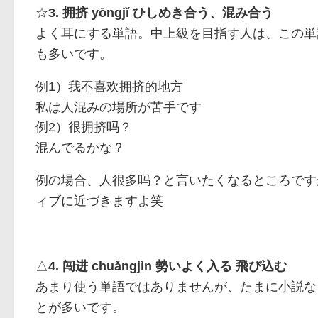
☆
3.
yōngjǐ
ひしめき合う、混み合う
拥挤
よく耳にする単語。中上級を目指す人は、この単
も多いです。
例1）
我不喜欢拥挤的地方
私は人混みの場所が苦手です
例2）
很拥挤吗？
混んでるかな？
例の場合、
と言いたくなるところです
人很多吗？
ィブに近づきますよ笑
△
4.
chuǎngjìn
勢いよく入る 飛び込む
闯进
あまり使う単語ではありませんが、たまに小説な
とが多いです。