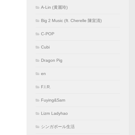
A-Lin (黄麗玲)
Big 2 Music (ft. Cherelle 陳宣清)
C-POP
Cubi
Dragon Pig
en
F.I.R.
Fuying&Sam
Lizm Ladyhao
シンガポール生活