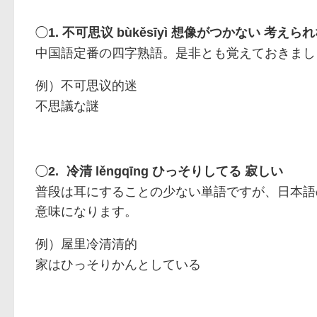
◯
1.
bùkěsīyì
想像がつかない 考えられ
不可思议
中国語定番の四字熟語。是非とも覚えておきまし
例）
不可思议的迷
不思議な謎
◯
2.
lěngqīng
ひっそりしてる 寂しい
冷清
普段は耳にすることの少ない単語ですが、日本語
意味になります。
例）
屋里冷清清的
家はひっそりかんとしている