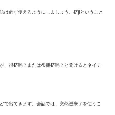
語は必ず使えるようにしましょう。
jǐ
ということ
挤
が、
または
と聞けるとネイテ
很挤吗？
很拥挤吗？
どで出てきます。会話では、
を使うこ
突然进来了