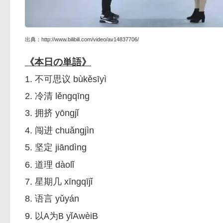
出典：http://www.bilibili.com/video/av14837706/
《本日の単語》
1.
bùkěsīyì
不可思议
2.
lěngqīng
冷清
3.
yōngjǐ
拥挤
4.
chuǎngjìn
闯进
5.
jiāndìng
坚定
6.
dàolǐ
道理
7.
xīngqījǐ
星期几
8.
yǔyán
语言
9.
yǐAwèiB
以A为B