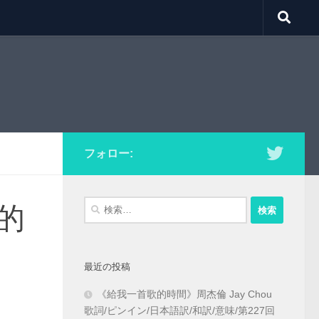
フォロー:
検
的
索:
最近の投稿
《給我一首歌的時間》周杰倫 Jay Chou
歌詞/ピンイン/日本語訳/和訳/意味/第227回