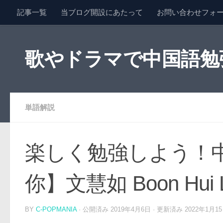
記事一覧
当ブログ開設にあたって
お問い合わせフォ
コンテンツへスキップ
歌やドラマで中国語勉強 
単語解説
楽しく勉強しよう！中
你】文慧如 Boon Hui 
BY
C-POPMANIA
· 公開済み
2019年4月6日
· 更新済み
2022年1月1