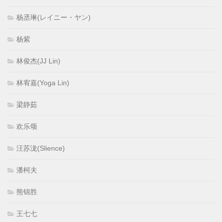
杨丞琳(レイニー・ヤン)
杨紫
林俊杰(JJ Lin)
林宥嘉(Yoga Lin)
梁静茹
欢乐颂
汪苏泷(Slience)
潘柯夫
熊锦胜
王七七