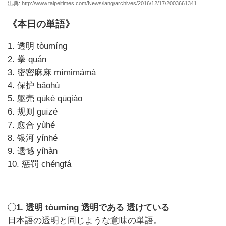
出典: http://www.taipeitimes.com/News/lang/archives/2016/12/17/2003661341
《本日の単語》
1. 透明 tòumíng
2. 拳 quán
3. 密密麻麻 mìmimámá
4. 保护 bǎohù
5. 躯壳 qūké qūqiào
6. 规则 guīzé
7. 愈合 yùhé
8. 银河 yínhé
9. 遗憾 yíhàn
10. 惩罚 chéngfá
◯
1. 透明 tòumíng 透明である 透けている
日本語の透明と同じような意味の単語。