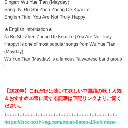
Singer: Wu Yue Tian (Mayday)
Song: Ni Bu Shi Zhen Zheng De Kuai Le
English Title:
You Are Not Truly Happy
★English Information★
Ni Bu Shi Zhen Zheng De Kuai Le
(
You Are Not Truly
Happy
) is one of most popular songs from
Wu Yue Tian
(Mayday)
.
Wu Yue Tian (Mayday)
is a famous Taiwanese band group
!!
【2020年】これだけは聴いて欲しい中国語の歌！人気
＆おすすめ10選に関する記事は下記リンクよりご覧く
ださい。
↓↓↓↓↓↓↓↓↓↓↓↓↓↓↓↓↓↓↓↓↓↓↓↓↓↓↓↓↓↓↓↓↓↓↓↓↓↓↓↓↓↓↓↓
https://lscc-toshi-sg.com/must-listen-10-chinese-