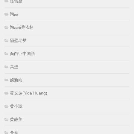
陈雪凝
陶喆
陶喆&蔡依林
隔壁老樊
面白い中国語
高进
魏新雨
黄义达(Yida Huang)
黄小琥
黄静美
齐秦