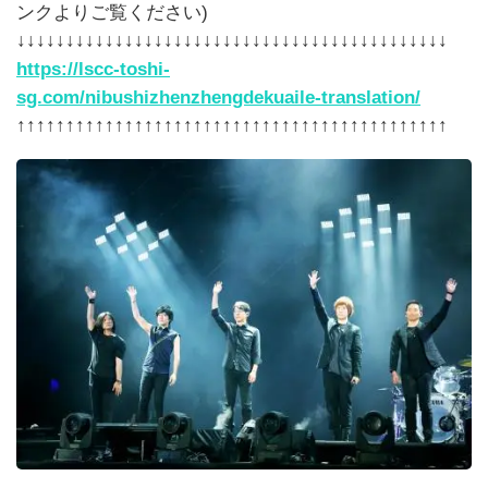
ンクよりご覧ください)
↓↓↓↓↓↓↓↓↓↓↓↓↓↓↓↓↓↓↓↓↓↓↓↓↓↓↓↓↓↓↓↓↓↓↓↓↓↓↓↓↓↓↓↓
https://lscc-toshi-
sg.com/nibushizhenzhengdekuaile-translation/
↑↑↑↑↑↑↑↑↑↑↑↑↑↑↑↑↑↑↑↑↑↑↑↑↑↑↑↑↑↑↑↑↑↑↑↑↑↑↑↑↑↑↑↑