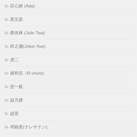
莊心妍 (Ada)
莫文蔚
蔡依林 (Jolin Tsai)
薛之谦(Joker Xue)
虎二
谢和弦（R chord）
贺一航
赵方婧
赵雷
邓丽君(テレサテン)