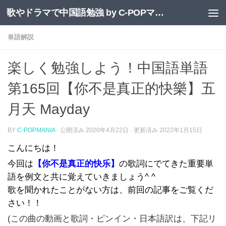
歌やドラマで中国語勉強 by C-POPマニア
コンテンツへスキップ
単語解説
楽しく勉強しよう！中国語単語
第165回【你不是真正的快樂】五
月天 Mayday
BY
C-POPMANIA
· 公開済み
2020年4月22日
· 更新済み
2022年1月15日
こんにちは！
今回は
【你不是真正的快乐】
の歌詞にでてきた重要単
語を例文と共に覚えていきましょう^ ^
歌を聞かれたことがない方は、前回の記事をご覧くだ
さい！！
(この曲の動画と歌詞・ピンイン・日本語訳は、下記リ