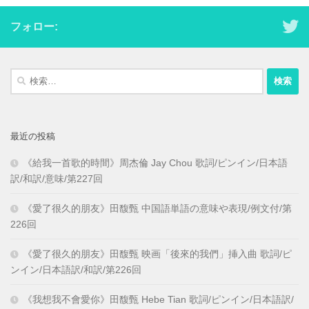
フォロー:
検
索:
最近の投稿
《給我一首歌的時間》周杰倫 Jay Chou 歌詞/ピンイン/日本語
訳/和訳/意味/第227回
《愛了很久的朋友》田馥甄 中国語単語の意味や表現/例文付/第
226回
《愛了很久的朋友》田馥甄 映画「後來的我們」挿入曲 歌詞/ピ
ンイン/日本語訳/和訳/第226回
《我想我不會愛你》田馥甄 Hebe Tian 歌詞/ピンイン/日本語訳/