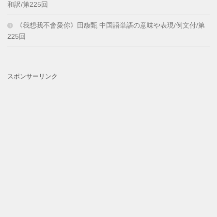
和訳/第225回
《我想我不會愛你》田馥甄 中国語単語の意味や表現/例文付/第
225回
スポンサーリンク