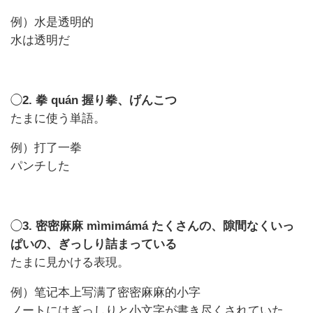
例）水是透明的
水は透明だ
◯
2. 拳 quán 握り拳、げんこつ
たまに使う単語。
例）打了一拳
パンチした
◯
3. 密密麻麻 mìmimámá たくさんの、隙間なくいっ
ぱいの、ぎっしり詰まっている
たまに見かける表現。
例）笔记本上写满了密密麻麻的小字
ノートにはぎっしりと小文字が書き尽くされていた