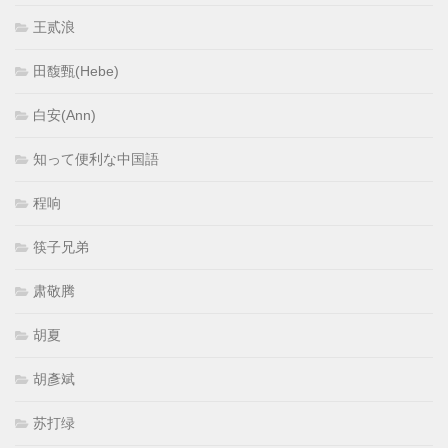
王贰浪
田馥甄(Hebe)
白安(Ann)
知って便利な中国語
程响
筷子兄弟
肃敬腾
胡夏
胡彥斌
苏打绿