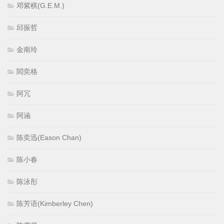
邓紫棋(G.E.M.)
邱振哲
金南玲
閻奕格
阿冗
阿涵
陈奕迅(Eason Chan)
陈小春
陈泳彤
陈芳语(Kimberley Chen)