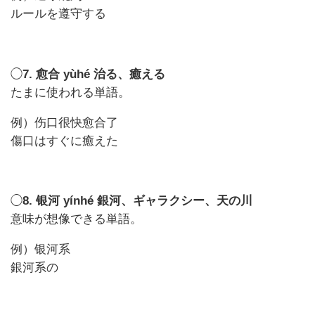
ルールを遵守する
◯
7. 愈合 yùhé 治る、癒える
たまに使われる単語。
例）伤口很快愈合了
傷口はすぐに癒えた
◯
8. 银河 yínhé 銀河、ギャラクシー、天の川
意味が想像できる単語。
例）银河系
銀河系の