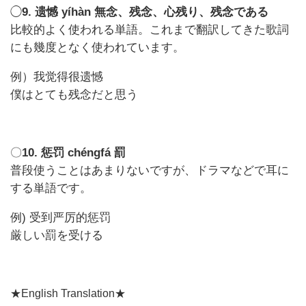
◯
9. 遗憾 yíhàn 無念、残念、心残り、残念である
比較的よく使われる単語。これまで翻訳してきた歌詞
にも幾度となく使われています。
例）我觉得很遗憾
僕はとても残念だと思う
〇
10. 惩罚 chéngfá 罰
普段使うことはあまりないですが、ドラマなどで耳に
する単語です。
例) 受到严厉的惩罚
厳しい罰を受ける
★English Translation★