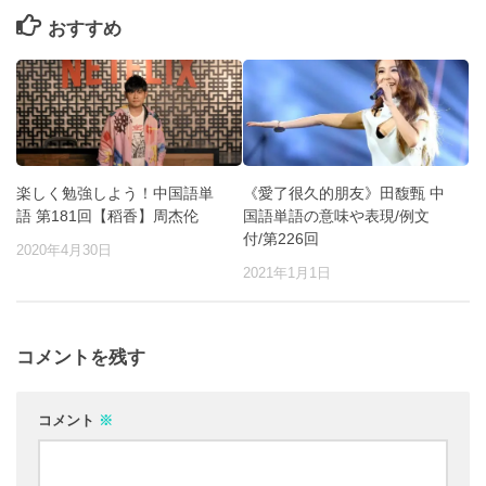
おすすめ
楽しく勉強しよう！中国語単
《愛了很久的朋友》田馥甄 中
語 第181回【稻香】周杰伦
国語単語の意味や表現/例文
付/第226回
2020年4月30日
2021年1月1日
コメントを残す
コメント
※