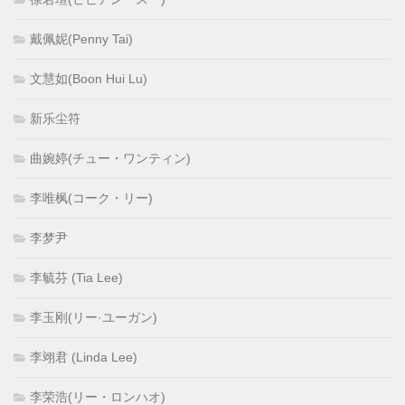
戴佩妮(Penny Tai)
文慧如(Boon Hui Lu)
新乐尘符
曲婉婷(チュー・ワンティン)
李唯枫(コーク・リー)
李梦尹
李毓芬 (Tia Lee)
李玉刚(リー·ユーガン)
李翊君 (Linda Lee)
李荣浩(リー・ロンハオ)