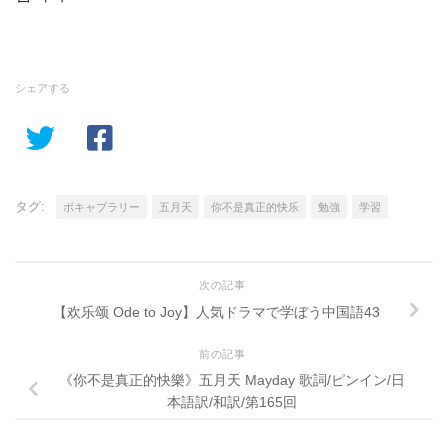
シェアする
タグ:
ボキャブラリー
五月天
你不是真正的快乐
勉強
学習
次の記事
【欢乐颂 Ode to Joy】人気ドラマで学ぼう中国語43
前の記事
《你不是真正的快樂》五月天 Mayday 歌詞/ピンイン/日
本語訳/和訳/第165回