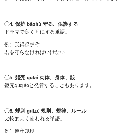
◯
4. 保护 bǎohù 守る、保護する
ドラマで良く耳にする単語。
例）我得保护你
君を守らなければいけない
◯
5. 躯壳 qūké 肉体、身体、殻
躯壳qūqiàoと発音することもあります。
◯
6. 规则 guīzé 規則、規律、ルール
比較的よく使われる単語。
例）遵守规则