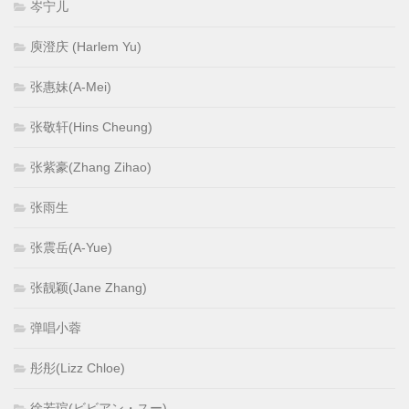
岑宁儿
庾澄庆 (Harlem Yu)
张惠妹(A-Mei)
张敬轩(Hins Cheung)
张紫豪(Zhang Zihao)
张雨生
张震岳(A-Yue)
张靓颖(Jane Zhang)
弹唱小蓉
彤彤(Lizz Chloe)
徐若瑄(ビビアン・スー)