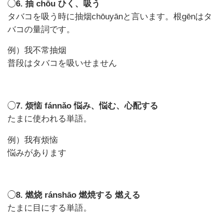
◯
6. 抽 chōu ひく、吸う
タバコを吸う時に抽烟chōuyānと言います。根gēnはタ
バコの量詞です。
例）我不常抽烟
普段はタバコを吸いせません
◯
7. 烦恼 fánnǎo 悩み、悩む、心配する
たまに使われる単語。
例）我有烦恼
悩みがあります
◯
8. 燃烧 ránshāo 燃焼する 燃える
たまに目にする単語。