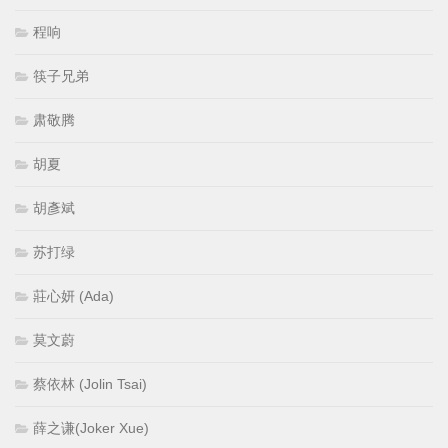
程响
筷子兄弟
肃敬腾
胡夏
胡彥斌
苏打绿
莊心妍 (Ada)
莫文蔚
蔡依林 (Jolin Tsai)
薛之谦(Joker Xue)