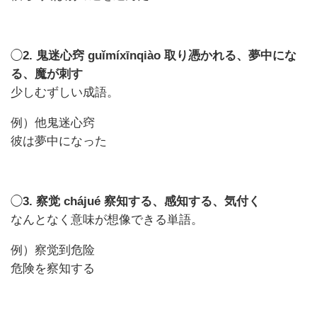
◯
2. 鬼迷心窍 guǐmíxīnqiào 取り憑かれる、夢中にな
る、魔が刺す
少しむずしい成語。
例）他鬼迷心窍
彼は夢中になった
◯
3. 察觉 chájué 察知する、感知する、気付く
なんとなく意味が想像できる単語。
例）察觉到危险
危険を察知する