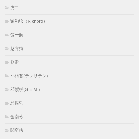
虎二
谢和弦（R chord）
贺一航
赵方婧
赵雷
邓丽君(テレサテン)
邓紫棋(G.E.M.)
邱振哲
金南玲
閻奕格