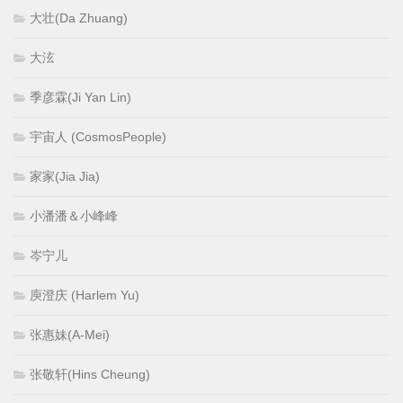
大壮(Da Zhuang)
大泫
季彦霖(Ji Yan Lin)
宇宙人 (CosmosPeople)
家家(Jia Jia)
小潘潘＆小峰峰
岑宁儿
庾澄庆 (Harlem Yu)
张惠妹(A-Mei)
张敬轩(Hins Cheung)