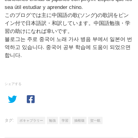
sea útil estudiar y aprender chino.
このブログでは主に中国語の歌(ソング)の歌詞をピン
イン付で日本語訳・和訳しています。中国語勉強・学
習の助けになれば幸いです。
블로그는 주로 중국어 노래 가사 병음 부에서 일본어 번
역하고 있습니다. 중국어 공부 학습에 도움이 되었으면
합니다.
シェアする
タグ:
ボキャブラリー
勉強
学習
抽根烟
贺一航