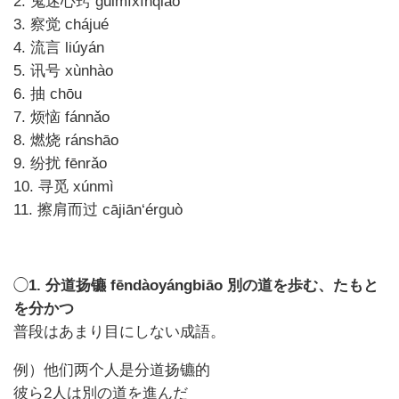
2. 鬼迷心窍 guǐmíxīnqiào
3. 察觉 chájué
4. 流言 liúyán
5. 讯号 xùnhào
6. 抽 chōu
7. 烦恼 fánnǎo
8. 燃烧 ránshāo
9. 纷扰 fēnrǎo
10. 寻觅 xúnmì
11. 擦肩而过 cājiān‘érguò
◯
1. 分道扬镳 fēndàoyángbiāo 別の道を歩む、たもと
を分かつ
普段はあまり目にしない成語。
例）他们两个人是分道扬镳的
彼ら2人は別の道を進んだ