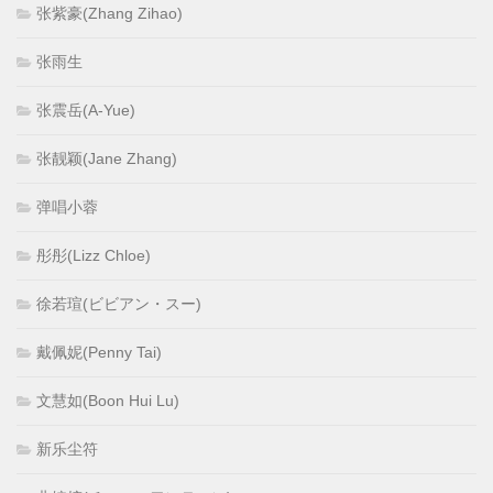
张紫豪(Zhang Zihao)
张雨生
张震岳(A-Yue)
张靓颖(Jane Zhang)
弹唱小蓉
彤彤(Lizz Chloe)
徐若瑄(ビビアン・スー)
戴佩妮(Penny Tai)
文慧如(Boon Hui Lu)
新乐尘符