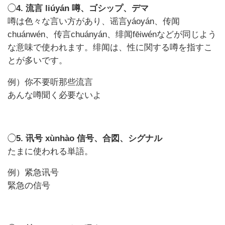
◯
4. 流言 liúyán 噂、ゴシップ、デマ
噂は色々な言い方があり、谣言yáoyán、传闻
chuánwén、传言chuányán、绯闻fēiwénなどが同じよう
な意味で使われます。绯闻は、性に関する噂を指すこ
とが多いです。
例）你不要听那些流言
あんな噂聞く必要ないよ
◯
5. 讯号 xùnhào 信号、合図、シグナル
たまに使われる単語。
例）紧急讯号
緊急の信号