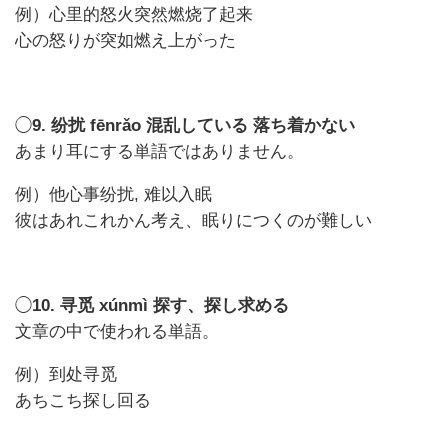
例）心里的怒火突然燃烧了起来
心の怒りが突如燃え上がった
◯
9. 纷扰 fēnrǎo 混乱している 落ち着かない
あまり耳にする単語ではありません。
例）他心事纷扰, 难以入眠
彼はあれこれかん考え、眠りにつくのが難しい
◯
10. 寻觅 xúnmì 探す、探し求める
文章の中で使われる単語。
例）到处寻觅
あちこち探し回る