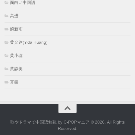
面白い中国語
高进
魏新雨
黄义达(Yida Huang)
黄小琥
黄静美
齐秦
歌やドラマで中国語勉強 by C-POPマニア © 2026. All Rights
Reserved.