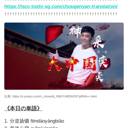
https://lscc-toshi-sg.com/chougenyan-translation/
↑↑↑↑↑↑↑↑↑↑↑↑↑↑↑↑↑↑↑↑↑↑↑↑↑↑↑↑↑↑↑↑↑↑↑↑↑↑↑↑↑↑↑↑
出典: https://v.youku.com/v_show/id_XMzYxMDA2NTg4NA==.html
《本日の単語》
1. 分道扬镳 fēndàoyángbiāo