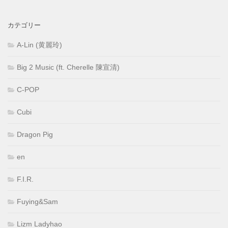
カテゴリー
A-Lin (黄麗玲)
Big 2 Music (ft. Cherelle 陳宣清)
C-POP
Cubi
Dragon Pig
en
F.I.R.
Fuying&Sam
Lizm Ladyhao