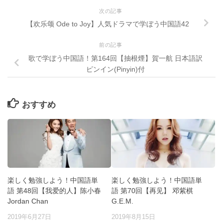
次の記事
【欢乐颂 Ode to Joy】人気ドラマで学ぼう中国語42
前の記事
歌で学ぼう中国語！第164回【抽根煙】賀一航 日本語訳
ピンイン(Pinyin)付
おすすめ
楽しく勉強しよう！中国語単
楽しく勉強しよう！中国語単
語 第48回【我爱的人】陈小春
語 第70回【再见】 邓紫棋
Jordan Chan
G.E.M.
2019年6月27日
2019年8月15日