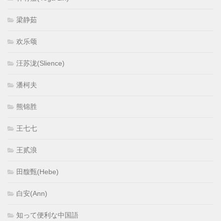
梁静茹
欢乐颂
汪苏泷(Slience)
潘柯夫
熊锦胜
王七七
王贰浪
田馥甄(Hebe)
白安(Ann)
知って便利な中国語