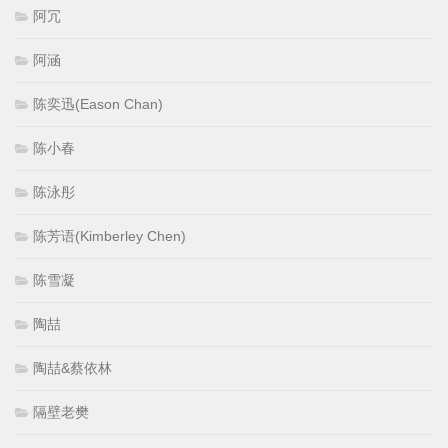
阿冗
阿涵
陈奕迅(Eason Chan)
陈小春
陈泳彤
陈芳语(Kimberley Chen)
陈雪凝
陶喆
陶喆&蔡依林
隔壁老樊