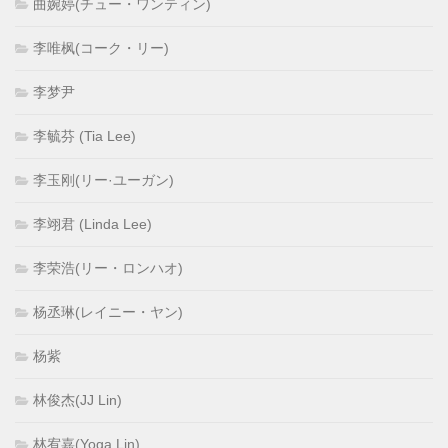
曲婉婷(チュー・ワンティン)
李唯枫(コーク・リー)
李梦尹
李毓芬 (Tia Lee)
李玉刚(リー·ユーガン)
李翊君 (Linda Lee)
李荣浩(リー・ロンハオ)
杨丞琳(レイニー・ヤン)
杨紫
林俊杰(JJ Lin)
林宥嘉(Yoga Lin)