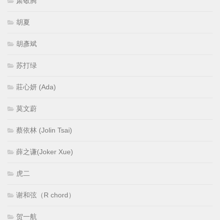
肃敬腾
胡夏
胡彥斌
苏打绿
莊心妍 (Ada)
莫文蔚
蔡依林 (Jolin Tsai)
薛之谦(Joker Xue)
虎二
谢和弦（R chord）
贺一航