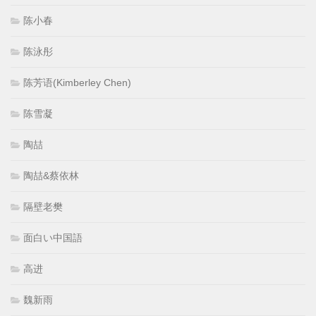
陈小春
陈泳彤
陈芳语(Kimberley Chen)
陈雪凝
陶喆
陶喆&蔡依林
隔壁老樊
面白い中国語
高进
魏新雨