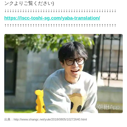
ンクよりご覧ください)
↓↓↓↓↓↓↓↓↓↓↓↓↓↓↓↓↓↓↓↓↓↓↓↓↓↓↓↓↓↓↓↓↓↓↓↓↓↓↓↓↓↓↓↓
https://lscc-toshi-sg.com/yaba-translation/
↑↑↑↑↑↑↑↑↑↑↑↑↑↑↑↑↑↑↑↑↑↑↑↑↑↑↑↑↑↑↑↑↑↑↑↑↑↑↑↑↑↑↑↑
出典：http://www.shangc.net/yule/2018/0805/10272640.html