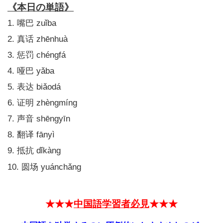
《本日の単語》
1.
zuǐba
嘴巴
2.
zhēnhuà
真话
3.
chéngfá
惩罚
4.
yǎba
哑巴
5.
biǎodá
表达
6.
zhèngmíng
证明
7.
shēngyīn
声音
8.
fānyì
翻译
9.
dǐkàng
抵抗
10.
yuánchǎng
圆场
★★★
中国語学習者必見
★★★