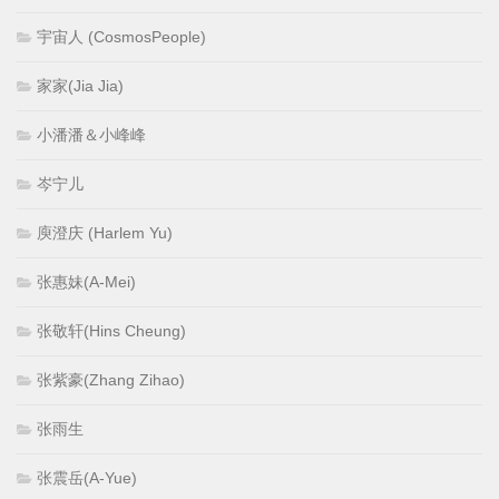
宇宙人 (CosmosPeople)
家家(Jia Jia)
小潘潘＆小峰峰
岑宁儿
庾澄庆 (Harlem Yu)
张惠妹(A-Mei)
张敬轩(Hins Cheung)
张紫豪(Zhang Zihao)
张雨生
张震岳(A-Yue)