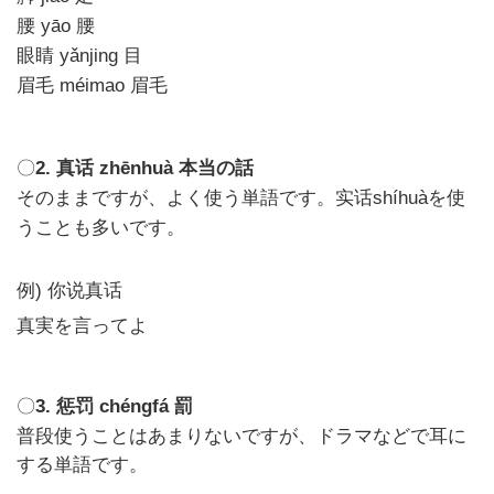
yāo
腰
腰
yǎnjing
目
眼睛
méimao
眉毛
眉毛
〇
2.
zhēnhuà
本当の話
真话
そのままですが、よく使う単語です。
shíhuà
を使
实话
うことも多いです。
例)
你说真话
真実を言ってよ
〇
3.
chéngfá
罰
惩罚
普段使うことはあまりないですが、ドラマなどで耳に
する単語です。