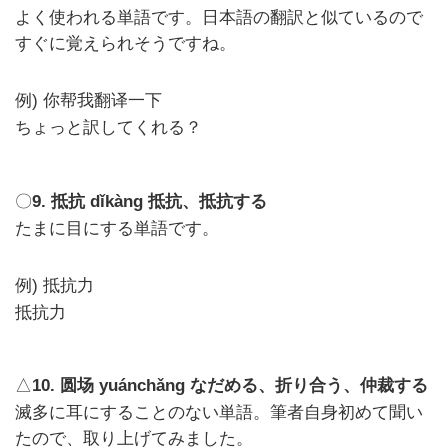
よく使われる単語です。日本語の翻訳と似ているので
すぐに覚えられそうですね。
例)
你帮我翻译一下
ちょっと訳してくれる？
〇
9.
dǐkàng
抵抗、抵抗する
抵抗
たまに目にする単語です。
例)
抵抗力
抵抗力
△
10.
yuánchǎng
なだめる、折り合う、仲裁する
圆场
滅多に耳にすることのない単語。筆者自身初めて聞い
たので、取り上げてみました。