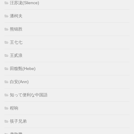
汪苏泷(Slience)
潘柯夫
熊锦胜
王七七
王贰浪
田馥甄(Hebe)
白安(Ann)
知って便利な中国語
程响
筷子兄弟