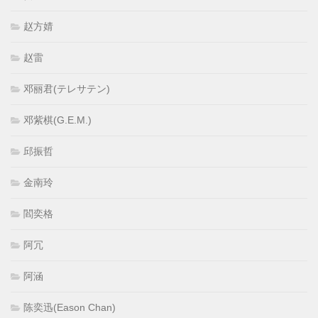
赵方婧
赵雷
邓丽君(テレサテン)
邓紫棋(G.E.M.)
邱振哲
金南玲
閻奕格
阿冗
阿涵
陈奕迅(Eason Chan)