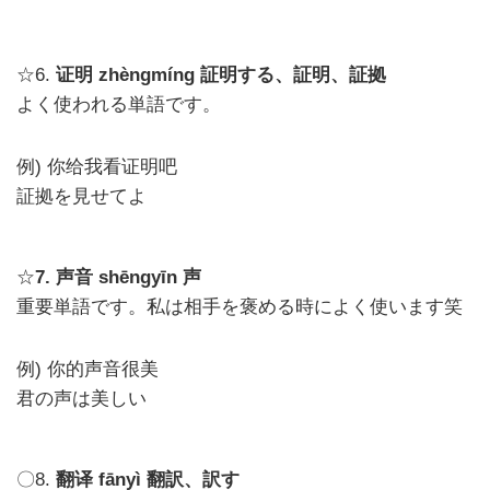
☆6.
zhèngmíng
証明する、証明、証拠
证明
よく使われる単語です。
例)
你给我看证明吧
証拠を見せてよ
☆
7.
shēngyīn
声
声音
重要単語です。私は相手を褒める時によく使います笑
例)
你的声音很美
君の声は美しい
〇8.
fānyì
翻訳、訳す
翻译