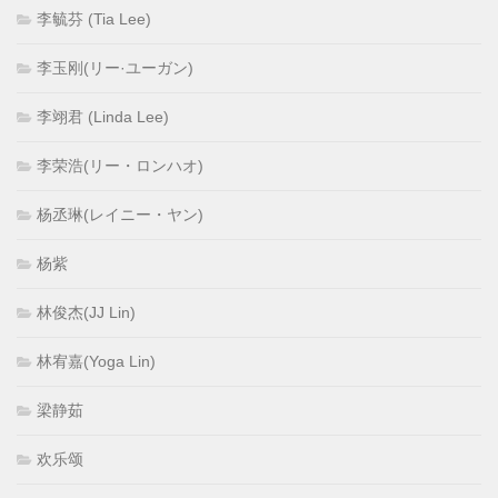
李毓芬 (Tia Lee)
李玉刚(リー·ユーガン)
李翊君 (Linda Lee)
李荣浩(リー・ロンハオ)
杨丞琳(レイニー・ヤン)
杨紫
林俊杰(JJ Lin)
林宥嘉(Yoga Lin)
梁静茹
欢乐颂