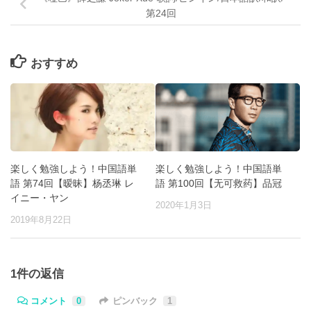
第24回
おすすめ
楽しく勉強しよう！中国語単
楽しく勉強しよう！中国語単
語 第74回【暧昧】杨丞琳 レ
語 第100回【无可救药】品冠
イニー・ヤン
2020年1月3日
2019年8月22日
1件の返信
コメント
0
ピンバック
1