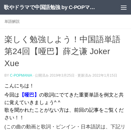
歌やドラマで中国語勉強 by C-POPマニア
コンテンツへスキップ
単語解説
楽しく勉強しよう！中国語単語
第24回【哑巴】薛之谦 Joker
Xue
BY
C-POPMANIA
· 公開済み
2019年3月25日
· 更新済み
2022年1月15日
こんにちは！
今回は
【哑巴】
の歌詞にでてきた重要単語を例文と共
に覚えていきましょう^ ^
歌を聞かれたことがない方は、前回の記事をご覧くだ
さい！！
(この曲の動画と歌詞・ピンイン・日本語訳は、下記リ