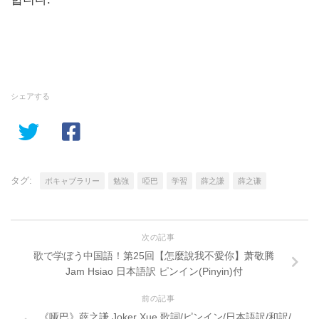
シェアする
タグ:
ボキャブラリー
勉強
啞巴
学習
薛之謙
薛之谦
次の記事
歌で学ぼう中国語！第25回【怎麼說我不愛你】萧敬腾
Jam Hsiao 日本語訳 ピンイン(Pinyin)付
前の記事
《哑巴》薛之謙 Joker Xue 歌詞/ピンイン/日本語訳/和訳/