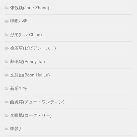
张靓颖(Jane Zhang)
弹唱小蓉
彤彤(Lizz Chloe)
徐若瑄(ビビアン・スー)
戴佩妮(Penny Tai)
文慧如(Boon Hui Lu)
新乐尘符
曲婉婷(チュー・ワンティン)
李唯枫(コーク・リー)
李梦尹