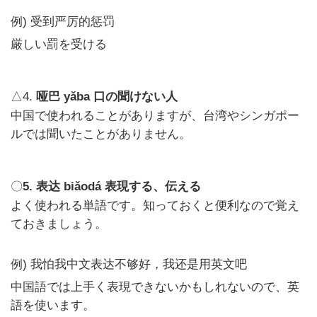
例)
受到严厉的惩罚
厳しい罰を受ける
△4.
yǎba
口の聞けない人
哑巴
中国で使われることがありますが、台湾やシンガポー
ルでは聞いたことがありません。
〇
5.
biǎodá
表現する、伝える
表达
よく使われる単語です。知っておくと便利なので覚え
ておきましょう。
例)
我怕我中文表达不够好，我还是用英文吧
中国語では上手く表現できないかもしれないので、英
語を使います。