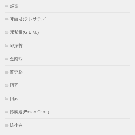
赵雷
邓丽君(テレサテン)
邓紫棋(G.E.M.)
邱振哲
金南玲
閻奕格
阿冗
阿涵
陈奕迅(Eason Chan)
陈小春