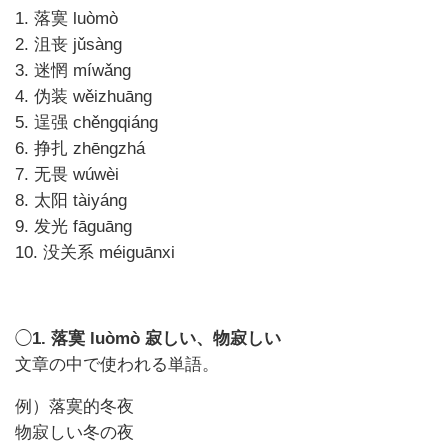
1. 落寞 luòmò
2. 沮丧 jǔsàng
3. 迷惘 míwǎng
4. 伪装 wěizhuāng
5. 逞强 chěngqiáng
6. 挣扎 zhēngzhá
7. 无畏 wúwèi
8. 太阳 tàiyáng
9. 发光 fāguāng
10. 没关系 méiguānxi
◯
1. 落寞 luòmò 寂しい、物寂しい
文章の中で使われる単語。
例）落寞的冬夜
物寂しい冬の夜