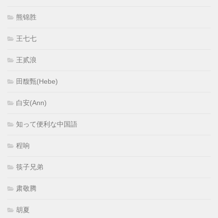
熊锦胜
王七七
王贰浪
田馥甄(Hebe)
白安(Ann)
知って便利な中国語
程响
筷子兄弟
肃敬腾
胡夏