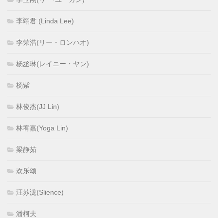
李翊君 (Linda Lee)
李荣浩(リー・ロンハオ)
杨丞琳(レイニー・ヤン)
杨紫
林俊杰(JJ Lin)
林宥嘉(Yoga Lin)
梁静茹
欢乐颂
汪苏泷(Slience)
潘柯夫