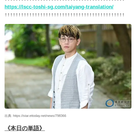
https://lscc-toshi-sg.com/taiyang-translation/
↑↑↑↑↑↑↑↑↑↑↑↑↑↑↑↑↑↑↑↑↑↑↑↑↑↑↑↑↑↑↑↑↑↑↑↑↑↑↑↑↑↑↑↑
出典: https://star.ettoday.net/news/798366
《本日の単語》