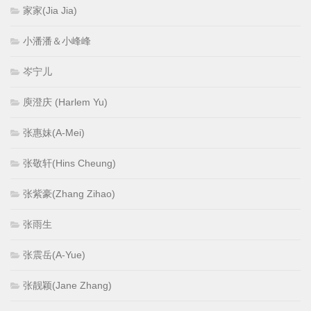
家家(Jia Jia)
小潘潘＆小峰峰
岑宁儿
庾澄庆 (Harlem Yu)
张惠妹(A-Mei)
张敬轩(Hins Cheung)
张紫豪(Zhang Zihao)
张雨生
张震岳(A-Yue)
张靓颖(Jane Zhang)