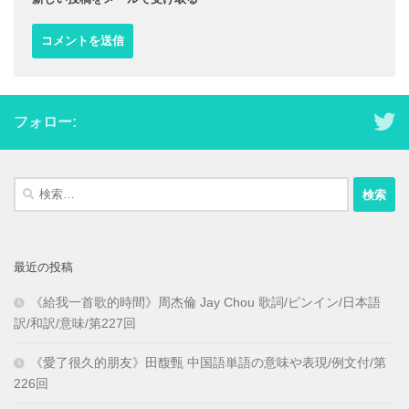
フォロー:
検
索:
最近の投稿
《給我一首歌的時間》周杰倫 Jay Chou 歌詞/ピンイン/日本語
訳/和訳/意味/第227回
《愛了很久的朋友》田馥甄 中国語単語の意味や表現/例文付/第
226回