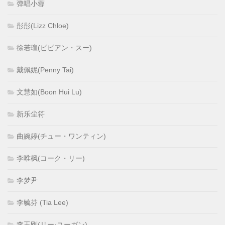
弹唱小蓉
彤彤(Lizz Chloe)
徐若瑄(ビビアン・スー)
戴佩妮(Penny Tai)
文慧如(Boon Hui Lu)
新乐尘符
曲婉婷(チュー・ワンティン)
李唯枫(コーク・リー)
李梦尹
李毓芬 (Tia Lee)
李玉刚(リー·ユーガン)