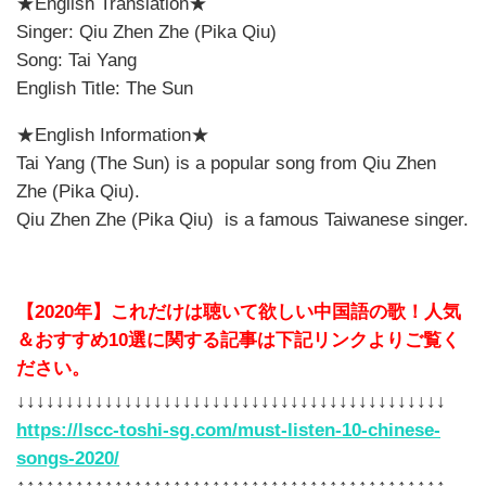
★English Translation★
Singer: Qiu Zhen Zhe (Pika Qiu)
Song: Tai Yang
English Title: The Sun
★English Information★
Tai Yang (The Sun) is a popular song from Qiu Zhen
Zhe (Pika Qiu).
Qiu Zhen Zhe (Pika Qiu) is a famous Taiwanese singer.
【2020年】これだけは聴いて欲しい中国語の歌！人気
＆おすすめ10選に関する記事は下記リンクよりご覧く
ださい。
↓↓↓↓↓↓↓↓↓↓↓↓↓↓↓↓↓↓↓↓↓↓↓↓↓↓↓↓↓↓↓↓↓↓↓↓↓↓↓↓↓↓↓↓
https://lscc-toshi-sg.com/must-listen-10-chinese-
songs-2020/