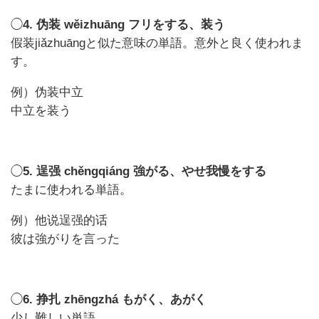
◯
4. 伪装 wěizhuāng フリをする、装う
假装jiǎzhuāngと似た意味の単語。意外と良く使われま
す。
例）伪装中立
中立を装う
◯
5. 逞强 chěngqiáng 強がる、やせ我慢をする
たまに使われる単語。
例）他说逞强的话
彼は強がりを言った
◯
6. 挣扎 zhēngzhá もがく、あがく
少し難しい単語。