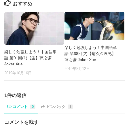
おすすめ
楽しく勉強しよう！中国語単
楽しく勉強しよう！中国語単
語 第68回(2)【这么久没见】
語 第91回(1)【尘】薛之谦
薛之谦 Joker Xue
Joker Xue
2019年8月12日
2019年10月16日
1件の返信
コメント
0
ピンバック
1
コメントを残す