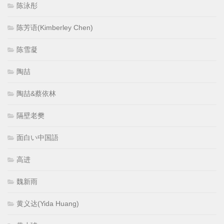
陈泳彤
陈芳语(Kimberley Chen)
陈雪凝
陶喆
陶喆&蔡依林
隔壁老樊
面白い中国語
高进
魏新雨
黄义达(Yida Huang)