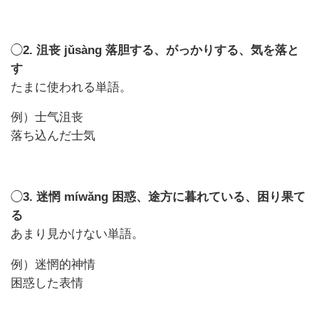
◯
2. 沮丧 jǔsàng 落胆する、がっかりする、気を落と
す
たまに使われる単語。
例）士气沮丧
落ち込んだ士気
◯
3. 迷惘 míwǎng 困惑、
途方に暮れている、困り果て
る
あまり見かけない単語。
例）迷惘的神情
困惑した表情