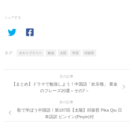
シェアする
タグ:
ボキャブラリー
勉強
太阳
学習
邱振哲
次の記事
【まとめ】ドラマで勉強しよう！中国語「欢乐颂」 黄金
のフレーズ20選～その7～
前の記事
歌で学ぼう中国語！第187回【太陽】邱振哲 Pika Qiu 日
本語訳 ピンイン(Pinyin)付