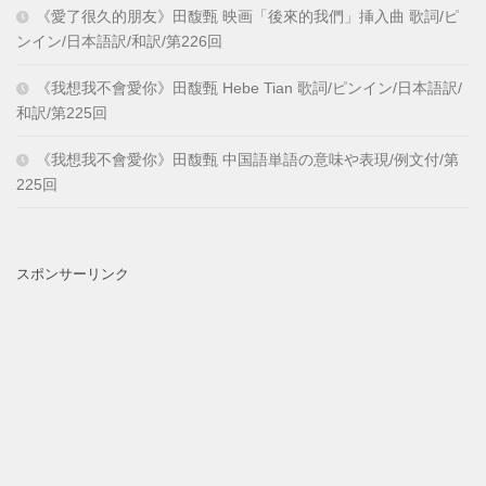
《愛了很久的朋友》田馥甄 映画「後來的我們」挿入曲 歌詞/ピ
ンイン/日本語訳/和訳/第226回
《我想我不會愛你》田馥甄 Hebe Tian 歌詞/ピンイン/日本語訳/
和訳/第225回
《我想我不會愛你》田馥甄 中国語単語の意味や表現/例文付/第
225回
スポンサーリンク