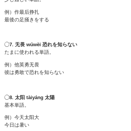
例）作最后挣扎
最後の足掻きをする
◯
7. 无畏 wúwèi 恐れを知らない
たまに使われる単語。
例）他英勇无畏
彼は勇敢で恐れを知らない
◯
8. 太阳 tàiyáng 太陽
基本単語。
例）今天太阳大
今日は暑い