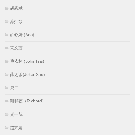
胡彥斌
苏打绿
莊心妍 (Ada)
莫文蔚
蔡依林 (Jolin Tsai)
薛之谦(Joker Xue)
虎二
谢和弦（R chord）
贺一航
赵方婧