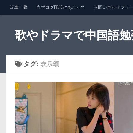
記事一覧
当ブログ開設にあたって
お問い合わせフォ
コンテンツへスキップ
歌やドラマで中国語勉強 
タグ:
欢乐颂