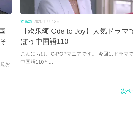
欢乐颂
2020年7月12日
国
【欢乐颂 Ode to Joy】人気ドラマ
～そ
ぼう中国語110
こんにちは、C-POPマニアです。 今回はドラマ
中国語110と...
で超お
次ペ