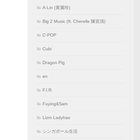
A-Lin (黄麗玲)
Big 2 Music (ft. Cherelle 陳宣清)
C-POP
Cubi
Dragon Pig
en
F.I.R.
Fuying&Sam
Lizm Ladyhao
シンガポール生活