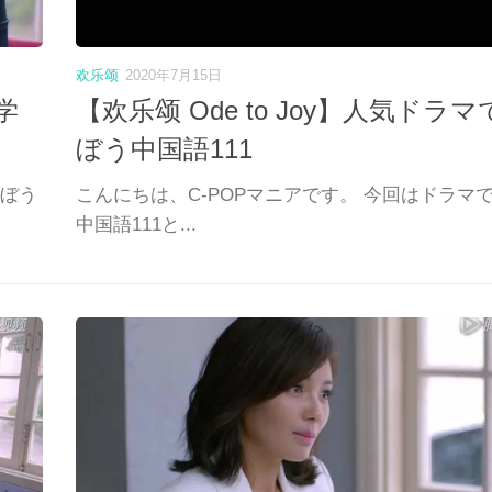
欢乐颂
2020年7月15日
学
【欢乐颂 Ode to Joy】人気ドラマ
ぼう中国語111
学ぼう
こんにちは、C-POPマニアです。 今回はドラマ
中国語111と...