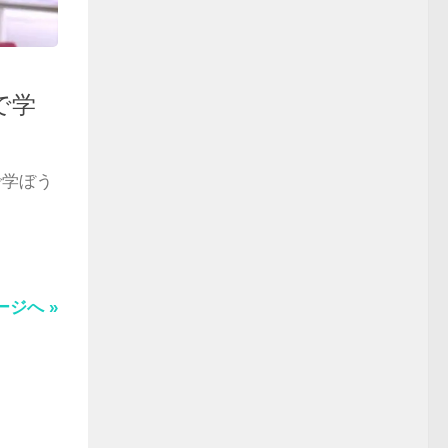
で学
で学ぼう
ージへ »