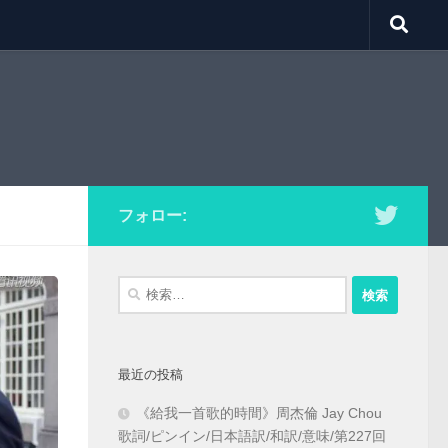
フォロー:
検
索:
最近の投稿
《給我一首歌的時間》周杰倫 Jay Chou
歌詞/ピンイン/日本語訳/和訳/意味/第227回