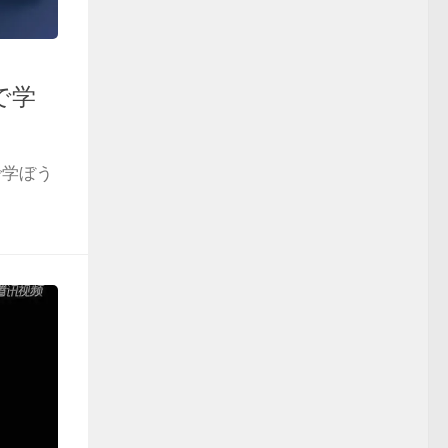
で学
で学ぼう