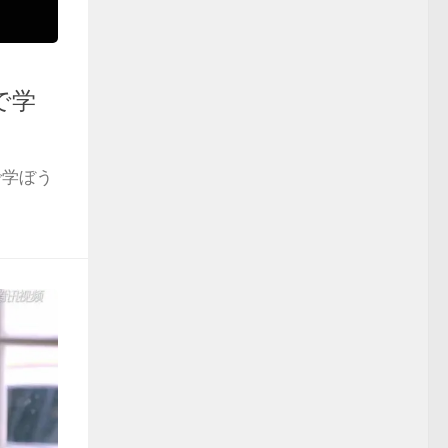
で学
で学ぼう