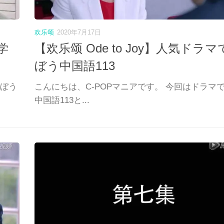
欢乐颂
2020年7月17日
学
【欢乐颂 Ode to Joy】人気ドラマ
ぼう中国語113
学ぼう
こんにちは、C-POPマニアです。 今回はドラマ
中国語113と...