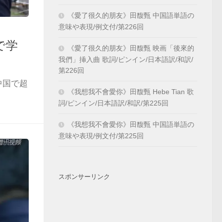
《愛了很久的朋友》田馥甄 中国語単語の
意味や表現/例文付/第226回
で学
《愛了很久的朋友》田馥甄 映画「後來的
我們」挿入曲 歌詞/ピンイン/日本語訳/和訳/
第226回
中国で超
《我想我不會愛你》田馥甄 Hebe Tian 歌
詞/ピンイン/日本語訳/和訳/第225回
《我想我不會愛你》田馥甄 中国語単語の
意味や表現/例文付/第225回
スポンサーリンク