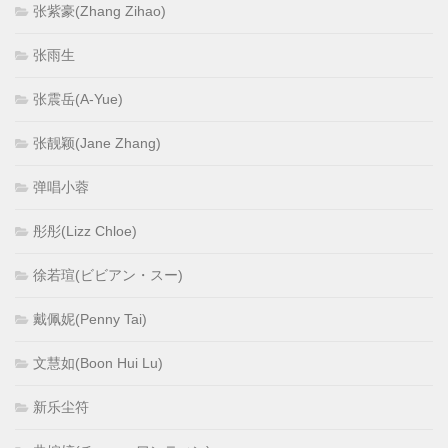
张紫豪(Zhang Zihao)
张雨生
张震岳(A-Yue)
张靓颖(Jane Zhang)
弹唱小蓉
彤彤(Lizz Chloe)
徐若瑄(ビビアン・スー)
戴佩妮(Penny Tai)
文慧如(Boon Hui Lu)
新乐尘符