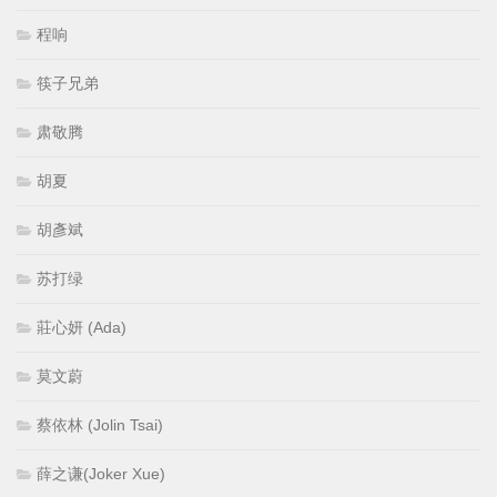
程响
筷子兄弟
肃敬腾
胡夏
胡彥斌
苏打绿
莊心妍 (Ada)
莫文蔚
蔡依林 (Jolin Tsai)
薛之谦(Joker Xue)