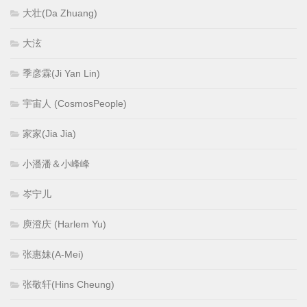
大壮(Da Zhuang)
大泫
季彦霖(Ji Yan Lin)
宇宙人 (CosmosPeople)
家家(Jia Jia)
小潘潘＆小峰峰
岑宁儿
庾澄庆 (Harlem Yu)
张惠妹(A-Mei)
张敬轩(Hins Cheung)