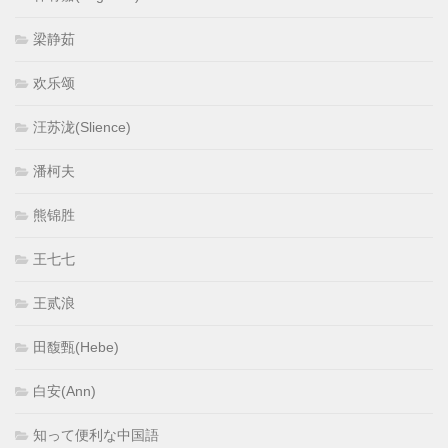
梁静茹
欢乐颂
汪苏泷(Slience)
潘柯夫
熊锦胜
王七七
王贰浪
田馥甄(Hebe)
白安(Ann)
知って便利な中国語