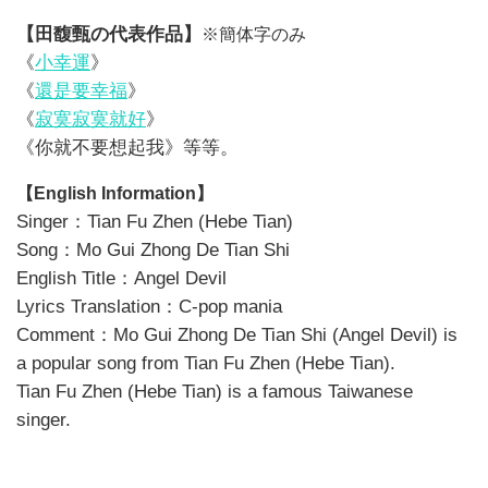
【田馥甄
の代表作品】
※簡体
字のみ
《
小幸運
》
《
還是要幸福
》
《
寂寞寂寞就好
》
《你就不要想起我》
等等。
【English
Information
】
Singer：Tian Fu Zhen (Hebe Tian)
Song：Mo Gui Zhong De Tian Shi
English Title：
Angel Devil
Lyrics Translation：C-pop mania
Comment：Mo Gui Zhong De Tian Shi
(
Angel Devil
) is
a popular song from Tian Fu Zhen (Hebe Tian).
Tian Fu Zhen (Hebe Tian) is a famous Taiwanese
singer.