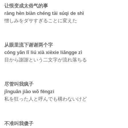
让恨变成太俗气的事
ràng hèn biàn chéng tài súqi de shì
憎しみをダサすぎることに変えた
从眼里流下谢谢两个字
cóng yǎn lǐ liú xià xièxie liǎngge zì
目から謝謝という二文字が流れ落ちる
尽管叫我疯子
jǐnguǎn jiào wǒ fēngzi
私を狂った人と呼んでも構わないけど
不准叫我傻子