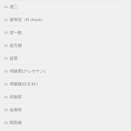
虎二
谢和弦（R chord）
贺一航
赵方婧
赵雷
邓丽君(テレサテン)
邓紫棋(G.E.M.)
邱振哲
金南玲
閻奕格