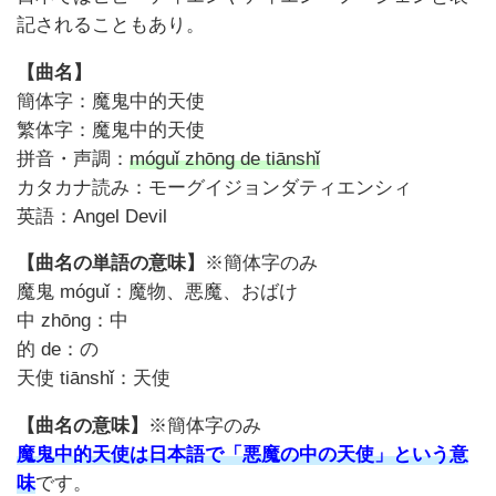
記されることもあり。
【曲名】
簡体字：魔鬼中的天使
繁体字：魔鬼中的天使
拼音・声調：
móguǐ zhōng de tiānshǐ
カタカナ読み：モーグイジョンダティエンシィ
英語：Angel Devil
【曲名の単語の意味】
※
簡体字のみ
魔鬼 móguǐ：魔物、悪魔、おばけ
中 zhōng：中
的 de：の
天使 tiānshǐ：天使
【曲名の意味】
※
簡体字のみ
魔鬼中的天使は日本語で「悪魔の中の天使」という意
味
です。