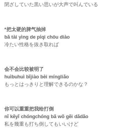
閉ざしていた黒い思いが大声で叫んでいる
*把太硬的脾气抽掉
bǎ tài yìng de píqi chōu diào
冷たい性格を抜き取れば
会不会比较被明了
huìbuhuì bǐjiào bèi míngliǎo
もっとはっきりと理解できるのかな？
你可以重重把我给打倒
nǐ kěyǐ chóngchóng bǎ wǒ gěi dǎdǎo
私を幾重も打ち倒してもいいけど