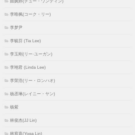
曲婉婷(チュー・ワンティン)
李唯枫(コーク・リー)
李梦尹
李毓芬 (Tia Lee)
李玉刚(リー·ユーガン)
李翊君 (Linda Lee)
李荣浩(リー・ロンハオ)
杨丞琳(レイニー・ヤン)
杨紫
林俊杰(JJ Lin)
林宥嘉(Yoga Lin)