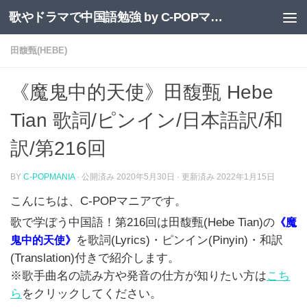
歌やドラマで中国語勉強 by C-POPマニア
コンテンツへスキップ
田馥甄(HEBE)
《魔鬼中的天使》田馥甄 Hebe
Tian 歌詞/ピンイン/日本語訳/和
訳/第216回
BY
C-POPMANIA
· 公開済み
2020年5月30日
· 更新済み
2022年1月15日
こんにちは、
C-POP
マニアです。
歌で学ぼう中国語！第216
回は田馥甄(Hebe Tian)
の
《魔
を歌詞
(Lyrics)
・ピンイン
(Pinyin)
・和訳
鬼中的天使
》
(Translation)
付きで紹介します
。
※歌手曲名の読み方や発音の仕方が知りたい方は
こち
ら
をクリックしてください。