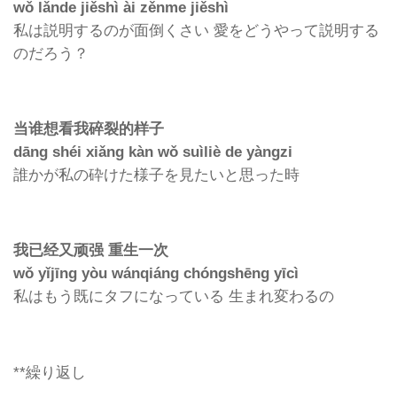
wǒ lǎnde jiěshì ài zěnme jiěshì
私は説明するのが面倒くさい 愛をどうやって説明する
のだろう？
当谁想看我碎裂的样子
dāng shéi xiǎng kàn wǒ suìliè de yàngzi
誰かが私の砕けた様子を見たいと思った時
我已经又顽强 重生一次
wǒ yǐjīng yòu wánqiáng chóngshēng yīcì
私はもう既にタフになっている 生まれ変わるの
**繰り返し