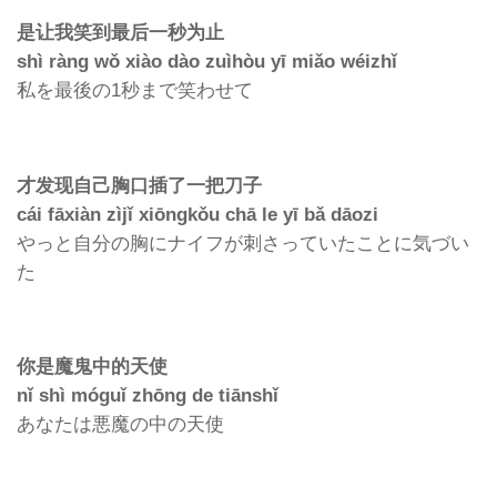
是让我笑到最后一秒为止
shì ràng wǒ xiào dào zuìhòu yī miǎo wéizhǐ
私を最後の1秒まで笑わせて
才发现自己胸口插了一把刀子
cái fāxiàn zìjǐ xiōngkǒu chā le yī bǎ dāozi
やっと自分の胸にナイフが刺さっていたことに気づい
た
你是魔鬼中的天使
nǐ shì móguǐ zhōng de tiānshǐ
あなたは悪魔の中の天使