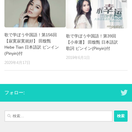
歌で学ぼう中国語！第156回
歌で学ぼう中国語！第39回
【寂寞寂寞就好】 田馥甄
【小幸運】 田馥甄 日本語訳
Hebe Tian 日本語訳 ピンイン
歌詞 ピンイン(Pinyin)付
(Pinyin)付
2019年6月1日
2020年4月17日
フォロー:
検
索: