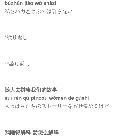
bùzhǔn jiào wǒ shǎzi
私をバカと呼ぶのは許さない
*繰り返し
**繰り返し
随人去拼凑我们的故事
suí rén qù pīncòu wǒmen de gùshi
人々は私たちのストーリーを寄せ集めるけど
我懒得解释 爱怎么解释