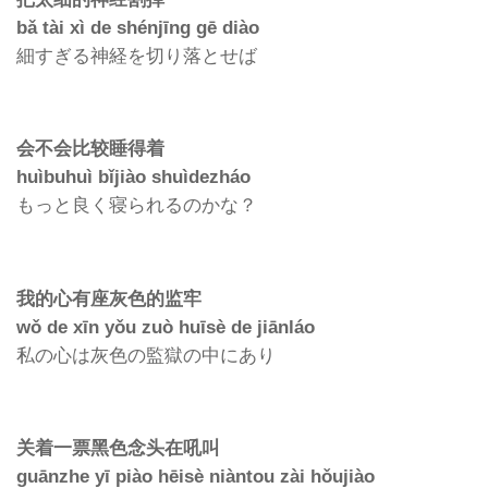
bǎ tài xì de shénjīng gē diào
細すぎる神経を切り落とせば
会不会比较睡得着
huìbuhuì bǐjiào shuìdezháo
もっと良く寝られるのかな？
我的心有座灰色的监牢
wǒ de xīn yǒu zuò huīsè de jiānláo
私の心は灰色の監獄の中にあり
关着一票黑色念头在吼叫
guānzhe yī piào hēisè niàntou zài hǒujiào