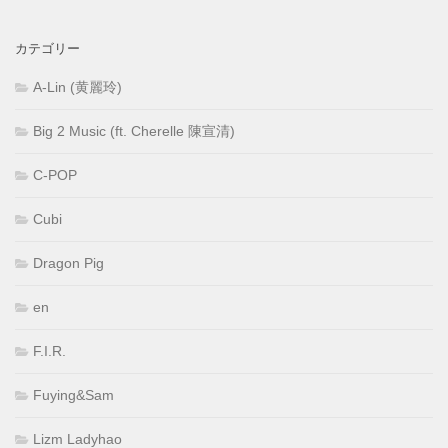
カテゴリー
A-Lin (黄麗玲)
Big 2 Music (ft. Cherelle 陳宣清)
C-POP
Cubi
Dragon Pig
en
F.I.R.
Fuying&Sam
Lizm Ladyhao