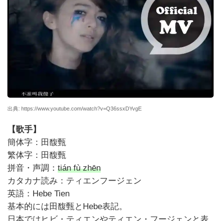
出典: https://www.youtube.com/watch?v=Q36ssxDYvgE
【歌手】
簡体字：
田馥甄
繁体字：田馥甄
拼音・声調：
tián fù zhēn
カタカナ読み：ティエンフージェン
英語：Hebe Tien
基本的には
田馥甄
とHebe表記。
日本ではヒビ・ティエンやティエン・フージェンと表