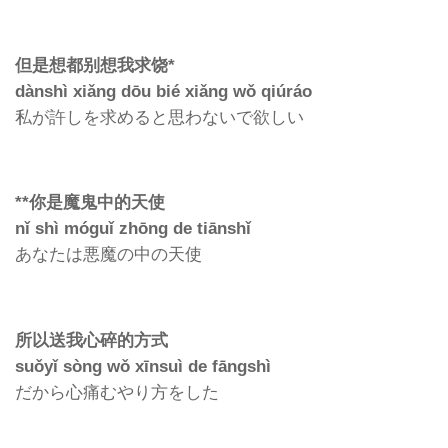
但是想都别想我求饶*
dànshì xiǎng dōu bié xiǎng wǒ qiúráo
私が許しを求めると思わないで欲しい
**你是魔鬼中的天使
nǐ shì móguǐ zhōng de tiānshǐ
あなたは悪魔の中の天使
所以送我心碎的方式
suǒyǐ sòng wǒ xīnsuì de fāngshì
だから心痛むやり方をした