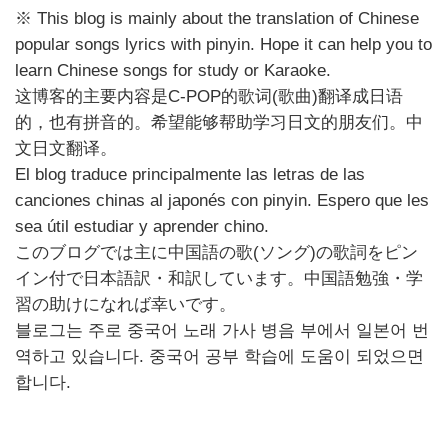
※
This blog is mainly about the translation of Chinese
popular songs lyrics with pinyin. Hope it can help you to
learn Chinese songs for study or Karaoke.
这博客的主要内容是
C-POP
的歌
词
(
歌曲
)
翻
译成日语
的，也有拼音的。希望能够帮助学习日文的朋友们。中
文日文翻译。
El blog traduce principalmente las letras de las
canciones chinas al japonés con pinyin. Espero que les
sea útil estudiar y aprender chino.
このブログでは主に中国語の歌
(
ソング
)
の歌詞をピン
イン付で日本語訳・和訳しています。中国語勉強・学
習の助けになれば幸いです。
블로그는
주로
중국어
노래
가사
병음
부에서
일본어
번
역하고
있습니다
.
중국어
공부
학습에
도움이
되었으면
합니다
.