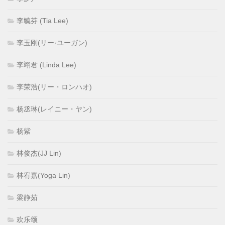
李毓芬 (Tia Lee)
李玉刚(リー·ユーガン)
李翊君 (Linda Lee)
李荣浩(リー・ロンハオ)
杨丞琳(レイニー・ヤン)
杨紫
林俊杰(JJ Lin)
林宥嘉(Yoga Lin)
梁静茹
欢乐颂