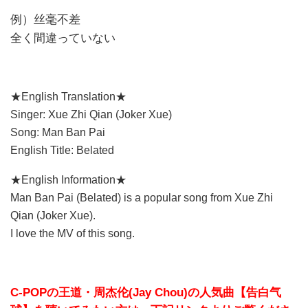
例）
丝毫不差
全く間違っていない
★English Translation★
Singer: Xue Zhi Qian (Joker Xue)
Song: Man Ban Pai
English Title: Belated
★English Information★
Man Ban Pai
(
Belated
) is a popular song from Xue Zhi
Qian (Joker Xue).
I love the MV of this song.
C-POPの王道・周杰伦(Jay Chou)の人気曲【告白气