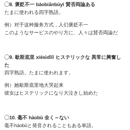
◯
8.
bāobiǎnbùyī
賛否両論ある
褒贬不一
たまに使われる四字熟語。
例）
对于这种服务方式，人们褒贬不一
このようなサービスのやり方に、人々は賛否両論だ
◯
9.
xiēsìdǐlǐ
ヒステリックな 異常に興奮し
歇斯底里
た
四字熟語。たまに使われます。
例）
她歇斯底里地大哭起来
彼女はヒステリックになり大泣きし始めた
◯
10.
hàobù
全く～ない
毫不
háobù
と発音されることもある単語。
毫不