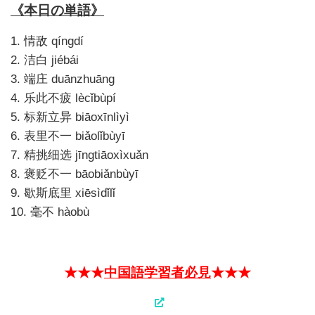
《本日の単語》
1.
qíngdí
情敌
2.
jiébái
洁白
3.
duānzhuāng
端庄
4.
lècǐbùpí
乐此不疲
5.
biāoxīnlìyì
标新立异
6.
biǎolǐbùyī
表里不一
7.
jīngtiāoxìxuǎn
精挑细选
8.
bāobiǎnbùyī
褒贬不一
9.
xiēsìdǐlǐ
歇斯底里
10.
hàobù
毫不
★★★
中国語学習者必見
★★★