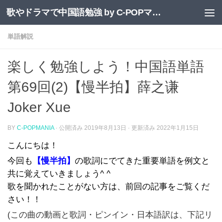
歌やドラマで中国語勉強 by C-POPマニア
コンテンツへスキップ
単語解説
楽しく勉強しよう！中国語単語
第69回(2)【慢半拍】薛之谦
Joker Xue
BY
C-POPMANIA
· 公開済み
2019年8月13日
· 更新済み
2022年1月15日
こんにちは！
今回も
【慢半拍】
の歌詞にでてきた重要単語を例文と
共に覚えていきましょう^ ^
歌を聞かれたことがない方は、前回の記事をご覧くだ
さい！！
(この曲の動画と歌詞・ピンイン・日本語訳は、下記リ