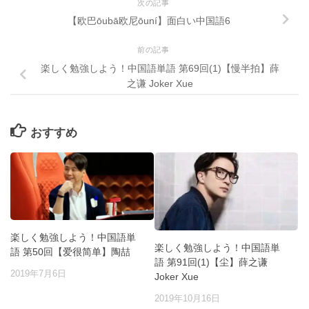
次の記事
【欧巴ōubā欧尼ōuní】面白い中国語6
前の記事
楽しく勉強しよう！中国語単語 第69回(1)【慢半拍】薛
之谦 Joker Xue
おすすめ
楽しく勉強しよう！中国語単
楽しく勉強しよう！中国語単
語 第50回【爱很简单】陶喆
語 第91回(1)【尘】薛之谦
2019年7月6日
Joker Xue
2019年10月16日