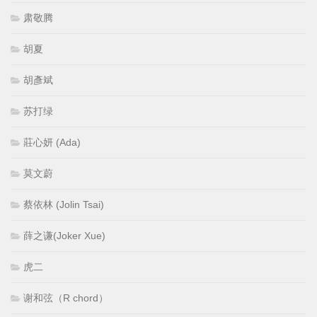
肃敬腾
胡夏
胡彥斌
苏打绿
莊心妍 (Ada)
莫文蔚
蔡依林 (Jolin Tsai)
薛之谦(Joker Xue)
虎二
谢和弦（R chord）