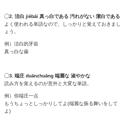
◯
2.
jiébái
真っ白である 汚れがない 潔白である
洁白
よく使われる単語なので、しっかりと覚えておきまし
ょう。
例）
洁白的牙齿
真っ白な歯
◯
3.
duānzhuāng
端麗な 淑やかな
端庄
読み方を覚えるのが意外と大変な単語。
例）
你端庄一点
もうちょっとしっかりしてよ(端麗な振る舞いをして
よ)