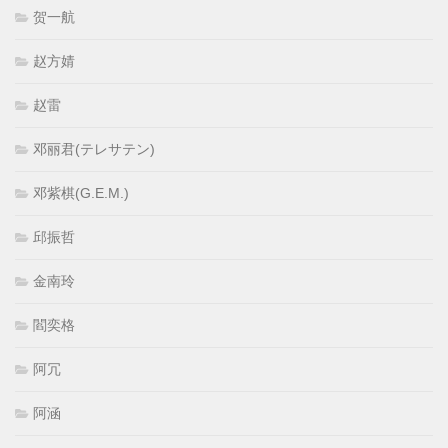
贺一航
赵方婧
赵雷
邓丽君(テレサテン)
邓紫棋(G.E.M.)
邱振哲
金南玲
閻奕格
阿冗
阿涵