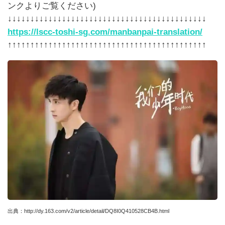
ンクよりご覧ください)
↓↓↓↓↓↓↓↓↓↓↓↓↓↓↓↓↓↓↓↓↓↓↓↓↓↓↓↓↓↓↓↓↓↓↓↓↓↓↓↓↓↓↓↓
https://lscc-toshi-sg.com/manbanpai-translation/
↑↑↑↑↑↑↑↑↑↑↑↑↑↑↑↑↑↑↑↑↑↑↑↑↑↑↑↑↑↑↑↑↑↑↑↑↑↑↑↑↑↑↑↑
出典：http://dy.163.com/v2/article/detail/DQ8I0Q410528CB4B.html