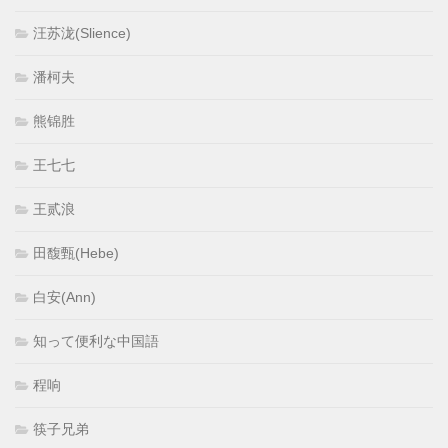
汪苏泷(Slience)
潘柯夫
熊锦胜
王七七
王贰浪
田馥甄(Hebe)
白安(Ann)
知って便利な中国語
程响
筷子兄弟