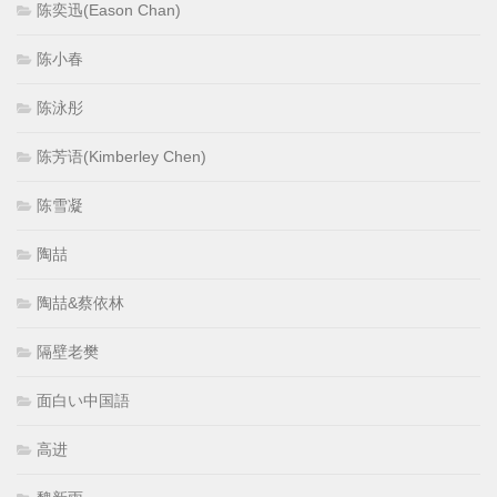
陈奕迅(Eason Chan)
陈小春
陈泳彤
陈芳语(Kimberley Chen)
陈雪凝
陶喆
陶喆&蔡依林
隔壁老樊
面白い中国語
高进