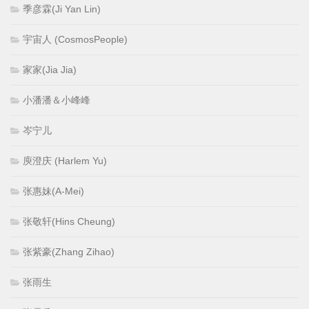
季彦霖(Ji Yan Lin)
宇宙人 (CosmosPeople)
家家(Jia Jia)
小潘潘＆小峰峰
岑宁儿
庾澄庆 (Harlem Yu)
张惠妹(A-Mei)
张敬轩(Hins Cheung)
张紫豪(Zhang Zihao)
张雨生