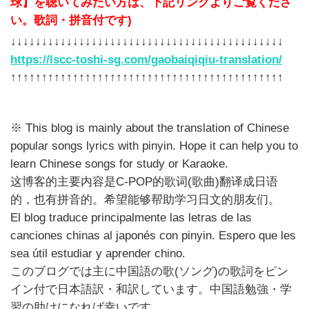
球】を聴いてみたい方は、下記リンクよりご覧くださ
い。歌詞・拼音付です)
↓↓↓↓↓↓↓↓↓↓↓↓↓↓↓↓↓↓↓↓↓↓↓↓↓↓↓↓↓↓↓↓↓↓↓↓↓↓↓↓↓↓↓↓
https://lscc-toshi-sg.com/gaobaiqiqiu-translation/
↑↑↑↑↑↑↑↑↑↑↑↑↑↑↑↑↑↑↑↑↑↑↑↑↑↑↑↑↑↑↑↑↑↑↑↑↑↑↑↑↑↑↑↑
※ This blog is mainly about the translation of Chinese
popular songs lyrics with pinyin. Hope it can help you to
learn Chinese songs for study or Karaoke.
这博客的主要内容是C-POP的歌词(歌曲)翻译成日语
的，也有拼音的。希望能够帮助学习日文的朋友们。
El blog traduce principalmente las letras de las
canciones chinas al japonés con pinyin. Espero que les
sea útil estudiar y aprender chino.
このブログでは主に中国語の歌(ソング)の歌詞をピン
イン付で日本語訳・和訳しています。中国語勉強・学
習の助けになれば幸いです。