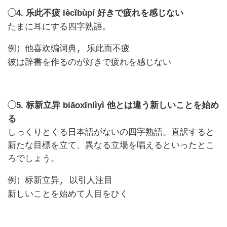
◯
4.
lècǐbùpí
好きで疲れを感じない
乐此不疲
たまに耳にする四字熟語。
例）
他喜欢编词典, 乐此而不疲
彼は辞書を作るのが好きで疲れを感じない
◯
5.
biāoxīnlìyì
他とは違う新しいことを始め
标新立异
る
しっくりとくる日本語がないの四字熟語。直訳すると
新たな目標を立て、異なる立場を唱えるといったとこ
ろでしょう。
例）
标新立异, 以引人注目
新しいことを始めて人目をひく