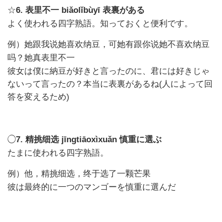
☆
6.
biǎolǐbùyī
表裏がある
表里不一
よく使われる四字熟語。知っておくと便利です。
例）
她跟我说她喜欢纳豆，可她有跟你说她不喜欢纳豆
吗？她真表里不一
彼女は僕に納豆が好きと言ったのに、君には好きじゃ
ないって言ったの？本当に表裏があるね(人によって回
答を変えるため)
◯
7.
jīngtiāoxìxuǎn
慎重に選ぶ
精挑细选
たまに使われる四字熟語。
例）
他，精挑细选，终于选了一颗芒果
彼は最終的に一つのマンゴーを慎重に選んだ