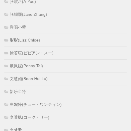
张震岳(A-Yue)
张靓颖(Jane Zhang)
弹唱小蓉
彤彤(Lizz Chloe)
徐若瑄(ビビアン・スー)
戴佩妮(Penny Tai)
文慧如(Boon Hui Lu)
新乐尘符
曲婉婷(チュー・ワンティン)
李唯枫(コーク・リー)
李梦尹