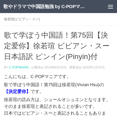
歌やドラマで中国語勉強 by C-POPマニア
コンテンツへスキップ
徐若瑄(ビビアン・スー)
歌で学ぼう中国語！第75回【決
定爱你】徐若瑄 ビビアン・スー
日本語訳 ピンイン(Pinyin)付
BY
C-POPMANIA
· 公開済み
2019年8月24日
· 更新済み
2022年1月15日
こんにちは、C-POPマニアです。
歌で学ぼう中国語！第75回は徐若瑄(Vivian Hsu)の
【決定爱你】
です。
徐若瑄の読み方は、シュールオシュエンとなります。
そのまま徐若瑄と表記されることが多いです。
日本ではビビアン・スーと表記されることもありま