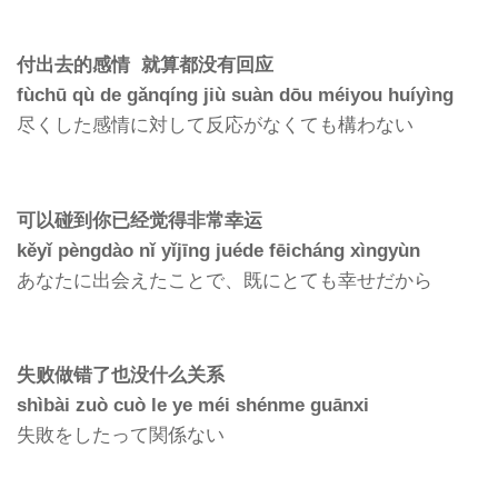
付出去的感情 就算都没有回应
fùchū qù de gǎnqíng jiù suàn dōu méiyou huíyìng
尽くした感情に対して反応がなくても構わない
可以碰到你已经觉得非常幸运
kěyǐ pèngdào nǐ yǐjīng juéde fēicháng xìngyùn
あなたに出会えたことで、既にとても幸せだから
失败做错了也没什么关系
shìbài zuò cuò le ye méi shénme guānxi
失敗をしたって関係ない