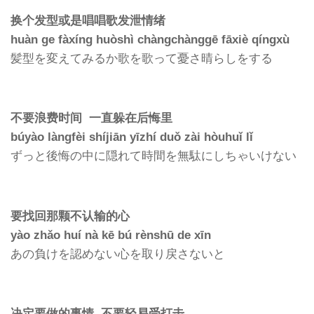
换个发型或是唱唱歌发泄情绪
huàn ge fàxíng huòshì chàngchànggē fāxiè qíngxù
髪型を変えてみるか歌を歌って憂さ晴らしをする
不要浪费时间 一直躲在后悔里
búyào làngfèi shíjiān yīzhí duǒ zài hòuhuǐ lǐ
ずっと後悔の中に隠れて時間を無駄にしちゃいけない
要找回那颗不认输的心
yào zhǎo huí nà kē bú rènshū de xīn
あの負けを認めない心を取り戻さないと