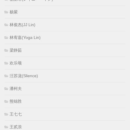
杨紫
林俊杰(JJ Lin)
林宥嘉(Yoga Lin)
梁静茹
欢乐颂
汪苏泷(Slience)
潘柯夫
熊锦胜
王七七
王贰浪