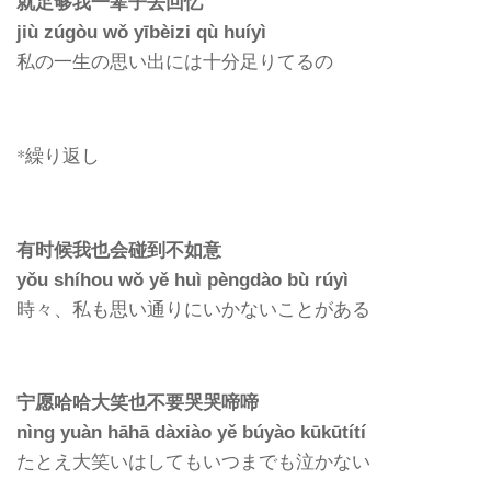
就足够我一辈子去回忆
jiù zúgòu wǒ yībèizi qù huíyì
私の一生の思い出には十分足りてるの
*繰り返し
有时候我也会碰到不如意
yǒu shíhou wǒ yě huì pèngdào bù rúyì
時々、私も思い通りにいかないことがある
宁愿哈哈大笑也不要哭哭啼啼
nìng yuàn hāhā dàxiào yě búyào kūkūtítí
たとえ大笑いはしてもいつまでも泣かない