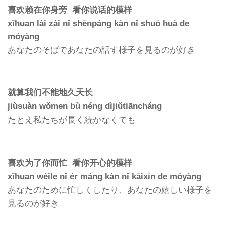
喜欢赖在你身旁 看你说话的模样
xǐhuan lài zài nǐ shēnpáng kàn nǐ shuō huà de
móyàng
あなたのそばであなたの話す様子を見るのが好き
就算我们不能地久天长
jiùsuàn wǒmen bù néng dìjiǔtiāncháng
たとえ私たちが長く続かなくても
喜欢为了你而忙 看你开心的模样
xǐhuan wèile nǐ ér máng kàn nǐ kāixīn de móyàng
あなたのために忙しくしたり、あなたの嬉しい様子を
見るのが好き