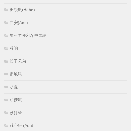
田馥甄(Hebe)
白安(Ann)
知って便利な中国語
程响
筷子兄弟
肃敬腾
胡夏
胡彥斌
苏打绿
莊心妍 (Ada)