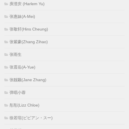
庾澄庆 (Harlem Yu)
张惠妹(A-Mei)
张敬轩(Hins Cheung)
张紫豪(Zhang Zihao)
张雨生
张震岳(A-Yue)
张靓颖(Jane Zhang)
弹唱小蓉
彤彤(Lizz Chloe)
徐若瑄(ビビアン・スー)