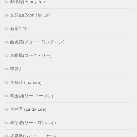
戴佩妮(Penny Tai)
文慧如(Boon Hui Lu)
新乐尘符
曲婉婷(チュー・ワンティン)
李唯枫(コーク・リー)
李梦尹
李毓芬 (Tia Lee)
李玉刚(リー·ユーガン)
李翊君 (Linda Lee)
李荣浩(リー・ロンハオ)
杨丞琳(レイニー・ヤン)