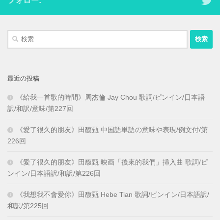
フォロー:
検
索:
最近の投稿
《給我一首歌的時間》周杰倫 Jay Chou 歌詞/ピンイン/日本語
訳/和訳/意味/第227回
《愛了很久的朋友》田馥甄 中国語単語の意味や表現/例文付/第
226回
《愛了很久的朋友》田馥甄 映画「後來的我們」挿入曲 歌詞/ピ
ンイン/日本語訳/和訳/第226回
《我想我不會愛你》田馥甄 Hebe Tian 歌詞/ピンイン/日本語訳/
和訳/第225回