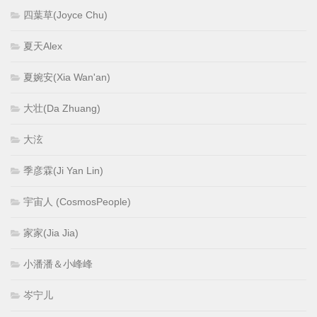
四葉草(Joyce Chu)
夏天Alex
夏婉安(Xia Wan'an)
大壮(Da Zhuang)
大泫
季彦霖(Ji Yan Lin)
宇宙人 (CosmosPeople)
家家(Jia Jia)
小潘潘＆小峰峰
岑宁儿