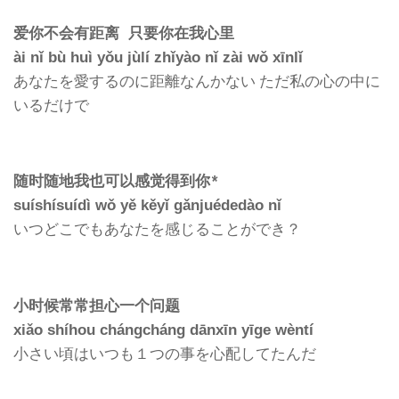
爱你不会有距离 只要你在我心里
ài nǐ bù huì yǒu jùlí zhǐyào nǐ zài wǒ xīnlǐ
あなたを愛するのに距離なんかない ただ私の心の中に
いるだけで
随时随地我也可以感觉得到你*
suíshísuídì wǒ yě kěyǐ gǎnjuédedào nǐ
いつどこでもあなたを感じることができ？
小时候常常担心一个问题
xiǎo shíhou chángcháng dānxīn yīge wèntí
小さい頃はいつも１つの事を心配してたんだ