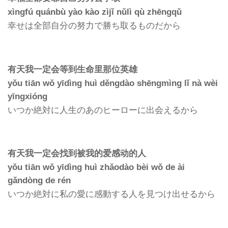
xìngfú quánbù yào kào zìjǐ nǔlì qù zhēngqǔ
幸せは全部自分の努力で勝ち取るものだから
有天我一定会等到生命里那位英雄
yǒu tiān wǒ yīdìng huì děngdào shēngmìng lǐ nà wèi
yīngxióng
いつか絶対に人生のあのヒーローに出会えるから
有天我一定会找到被我的爱感动的人
yǒu tiān wǒ yīdìng huì zhǎodào bèi wǒ de ài
gǎndòng de rén
いつか絶対に私の愛に感動する人を見つけ出せるから