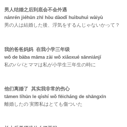
男人结婚之后到底会不会外遇
nánrén jiéhūn zhī hòu dàodǐ huìbuhuì wàiyù
男の人は結婚した後、浮気をするんじゃないかって？
我的爸爸妈妈 在我小学三年级
wǒ de bàba māma zài wǒ xiǎoxué sānniánjí
私のパパとママは私が小学生三年生の時に
他们离婚了 其实我非常的伤心
tāmen líhūn le qíshí wǒ fēicháng de shāngxīn
離婚したの 実際私はとても傷ついた