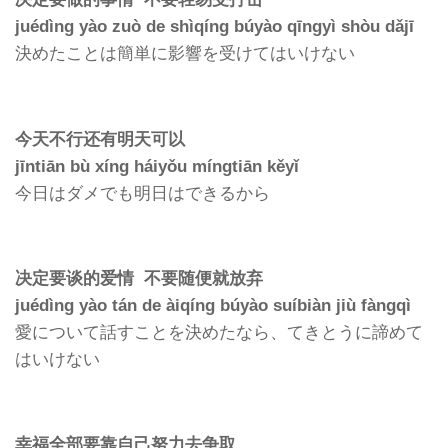
决定要做的事情 不要轻易受打击
juédìng yào zuò de shìqíng búyào qīngyì shòu dǎjī
決めたことは簡単に影響を受けてはいけない
今天不行还有明天可以
jīntiān bù xíng háiyǒu míngtiān kěyǐ
今日はダメでも明日はできるから
决定要谈的爱情 不要随便就放弃
juédìng yào tán de àiqíng búyào suíbiàn jiù fàngqì
愛について話すことを決めたなら、てきとうに諦めて
はいけない
幸福全部要靠自己努力去争取