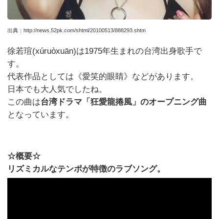
出典：http://news.52pk.com/shtml/20100513/888293.shtm
徐若瑄(xúruòxuān)は1975年生まれの台湾出身歌手で
す。
代表作品としては《愛笑的眼睛》などがあります。
日本でも大人気でしたね。
この曲は
台湾ドラマ「狂愛龍捲風」のオープニング曲
となっています。
☆概要☆
リズミカルなテンポが特徴のラブソング。