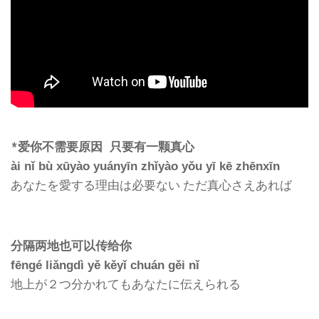
*爱你不需要原因 只要有一颗真心
ài nǐ bù xūyào yuányīn zhǐyào yǒu yī kē zhēnxīn
あなたを愛する理由は必要ない ただ真心さえあれば
分隔两地也可以传给你
fēngé liǎngdì yě kěyǐ chuán gěi nǐ
地上が２つ分かれてもあなたに伝えられる