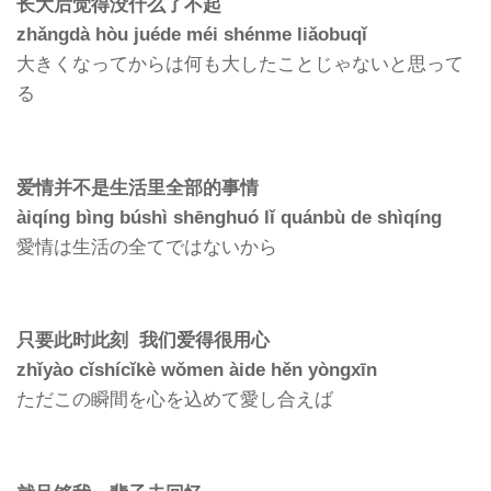
长大后觉得没什么了不起
zhǎngdà hòu juéde méi shénme liǎobuqǐ
大きくなってからは何も大したことじゃないと思って
る
爱情并不是生活里全部的事情
àiqíng bìng búshì shēnghuó lǐ quánbù de shìqíng
愛情は生活の全てではないから
只要此时此刻 我们爱得很用心
zhǐyào cǐshícǐkè wǒmen àide hěn yòngxīn
ただこの瞬間を心を込めて愛し合えば