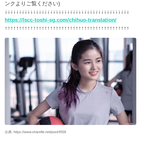
ンクよりご覧ください)
↓↓↓↓↓↓↓↓↓↓↓↓↓↓↓↓↓↓↓↓↓↓↓↓↓↓↓↓↓↓↓↓↓↓↓↓↓↓↓↓↓↓↓↓
https://lscc-toshi-sg.com/chihuo-translation/
↑↑↑↑↑↑↑↑↑↑↑↑↑↑↑↑↑↑↑↑↑↑↑↑↑↑↑↑↑↑↑↑↑↑↑↑↑↑↑↑↑↑↑↑
出典: https://www.sharefie.net/post/4558