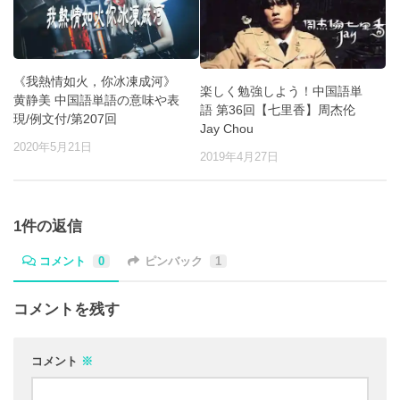
《我熱情如火，你冰凍成河》
楽しく勉強しよう！中国語単
黄静美 中国語単語の意味や表
語 第36回【七里香】周杰伦
現/例文付/第207回
Jay Chou
2020年5月21日
2019年4月27日
1件の返信
コメント
0
ピンバック
1
コメントを残す
コメント
※