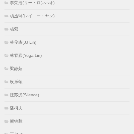
李荣浩(リー・ロンハオ)
杨丞琳(レイニー・ヤン)
杨紫
林俊杰(JJ Lin)
林宥嘉(Yoga Lin)
梁静茹
欢乐颂
汪苏泷(Slience)
潘柯夫
熊锦胜