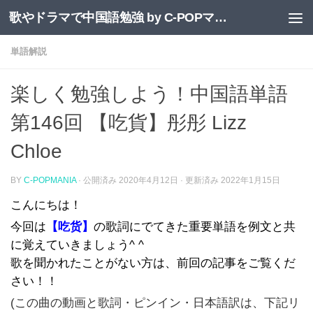
歌やドラマで中国語勉強 by C-POPマニア
コンテンツへスキップ
単語解説
楽しく勉強しよう！中国語単語
第146回 【吃貨】彤彤 Lizz
Chloe
BY
C-POPMANIA
· 公開済み
2020年4月12日
· 更新済み
2022年1月15日
こんにちは！
今回は
【吃货】
の歌詞にでてきた重要単語を例文と共
に覚えていきましょう^ ^
歌を聞かれたことがない方は、前回の記事をご覧くだ
さい！！
(この曲の動画と歌詞・ピンイン・日本語訳は、下記リ