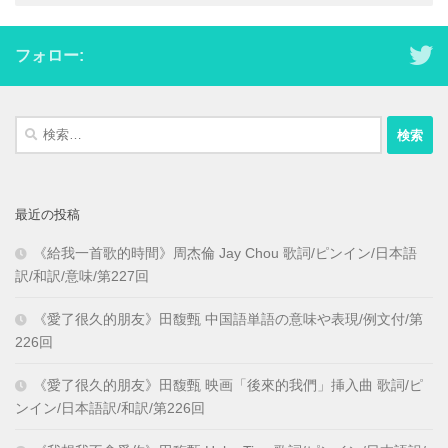
フォロー:
検
索:
最近の投稿
《給我一首歌的時間》周杰倫 Jay Chou 歌詞/ピンイン/日本語
訳/和訳/意味/第227回
《愛了很久的朋友》田馥甄 中国語単語の意味や表現/例文付/第
226回
《愛了很久的朋友》田馥甄 映画「後來的我們」挿入曲 歌詞/ピ
ンイン/日本語訳/和訳/第226回