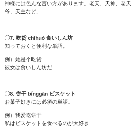
神様には色んな言い方があります。老天、天神、老天
爷、天主など。
◯
7. 吃货 chīhuò 食いしん坊
知っておくと便利な単語。
例）她是个吃货
彼女は食いしん坊だ
◯
8. 饼干 bǐnggān ビスケット
お菓子好きには必須の単語。
例）我爱吃饼干
私はビスケットを食べるのが大好き