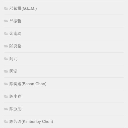
邓紫棋(G.E.M.)
邱振哲
金南玲
閻奕格
阿冗
阿涵
陈奕迅(Eason Chan)
陈小春
陈泳彤
陈芳语(Kimberley Chen)