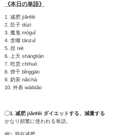
《本日の単語》
1.
减肥
jiǎnféi
2.
肚子
dùzi
3.
魔鬼
móguǐ
4.
贪嘴
tānzuǐ
5.
捏
niē
6.
上天
shàngtiān
7.
吃货
chīhuò
8.
饼干
bǐnggān
9.
奶茶
nǎichá
10.
外表
wàibiǎo
◯
1. 减肥 jiǎnféi ダイエットする、減量する
かなり頻繁に使われる単語。
例）我在减肥