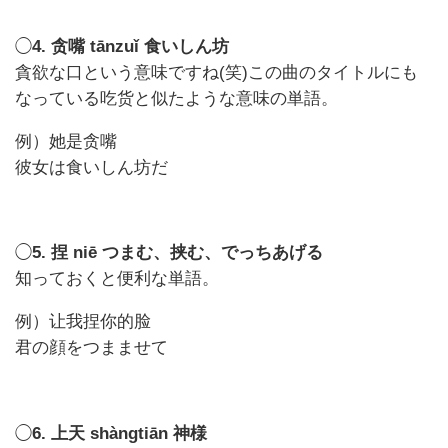
◯
4. 贪嘴 tānzuǐ 食いしん坊
貪欲な口という意味ですね(笑)この曲のタイトルにも
なっている吃货と似たような意味の単語。
例）她是贪嘴
彼女は食いしん坊だ
◯
5. 捏 niē つまむ、挟む、でっちあげる
知っておくと便利な単語。
例）让我捏你的脸
君の顔をつまませて
◯
6. 上天 shàngtiān 神様