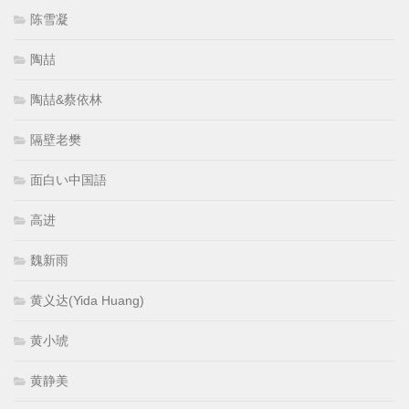
陈雪凝
陶喆
陶喆&蔡依林
隔壁老樊
面白い中国語
高进
魏新雨
黄义达(Yida Huang)
黄小琥
黄静美