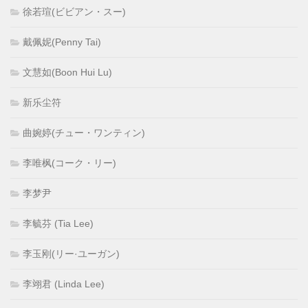
徐若瑄(ビビアン・スー)
戴佩妮(Penny Tai)
文慧如(Boon Hui Lu)
新乐尘符
曲婉婷(チュー・ワンティン)
李唯枫(コーク・リー)
李梦尹
李毓芬 (Tia Lee)
李玉刚(リー·ユーガン)
李翊君 (Linda Lee)