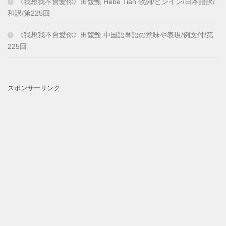
《我想我不會愛你》田馥甄 Hebe Tian 歌詞/ピンイン/日本語訳/
和訳/第225回
《我想我不會愛你》田馥甄 中国語単語の意味や表現/例文付/第
225回
スポンサーリンク