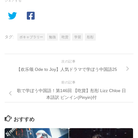
シェアする
タグ:
ボキャブラリー
勉強
吃货
学習
彤彤
次の記事
【欢乐颂 Ode to Joy】人気ドラマで学ぼう中国語25
前の記事
歌で学ぼう中国語！第146回 【吃貨】彤彤 Lizz Chloe 日
本語訳 ピンイン(Pinyin)付
おすすめ