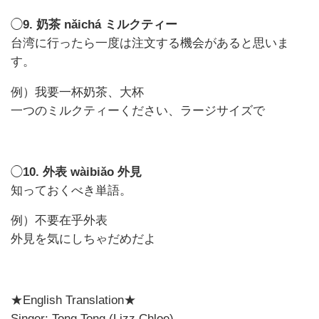
◯
9. 奶茶 nǎichá ミルクティー
台湾に行ったら一度は注文する機会があると思いま
す。
例）我要一杯奶茶、大杯
一つのミルクティーください、ラージサイズで
◯
10. 外表 wàibiǎo 外見
知っておくべき単語。
例）不要在乎外表
外見を気にしちゃだめだよ
★English Translation★
Singer: Tong Tong (Lizz Chloe)