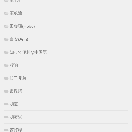
王七七
王贰浪
田馥甄(Hebe)
白安(Ann)
知って便利な中国語
程响
筷子兄弟
肃敬腾
胡夏
胡彥斌
苏打绿