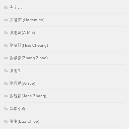
岑宁儿
庾澄庆 (Harlem Yu)
张惠妹(A-Mei)
张敬轩(Hins Cheung)
张紫豪(Zhang Zihao)
张雨生
张震岳(A-Yue)
张靓颖(Jane Zhang)
弹唱小蓉
彤彤(Lizz Chloe)