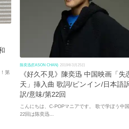
和
陈奕迅(EASON CHAN)
2019年3月25日
語！第
《好久不見》陳奕迅 中国映画「失恋
天」挿入曲 歌詞/ピンイン/日本語訳
訳/意味/第22回
こんにちは、C-POPマニアです。 歌で学ぼう中
22回は陈奕迅...