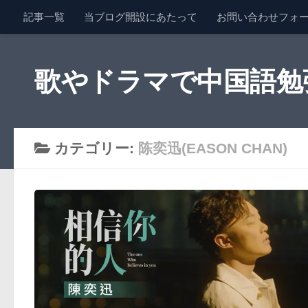
記事一覧
当ブログ開設にあたって
お問い合わせフォ
コンテンツへスキップ
歌やドラマで中国語勉強 
カテゴリー:
陈奕迅(EASON CHAN)