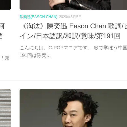
陈奕迅(EASON CHAN)
2020年5月5日
河
《淘汰》陳奕迅 Eason Chan 歌詞
語
イン/日本語訳/和訳/意味/第191回
こんにちは、C-POPマニアです。 歌で学ぼう中
191回は陈奕...
語！第