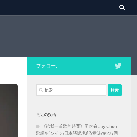
フォロー:
検
索:
最近の投稿
《給我一首歌的時間》周杰倫 Jay Chou
歌詞/ピンイン/日本語訳/和訳/意味/第227回