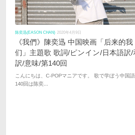
陈奕迅(EASON CHAN)
2020年4月9日
《我們》陳奕迅 中国映画「后来的我
们」主題歌 歌詞/ピンイン/日本語訳/
訳/意味/第140回
こんにちは、C-POPマニアです。 歌で学ぼう中国
140回は陈奕...