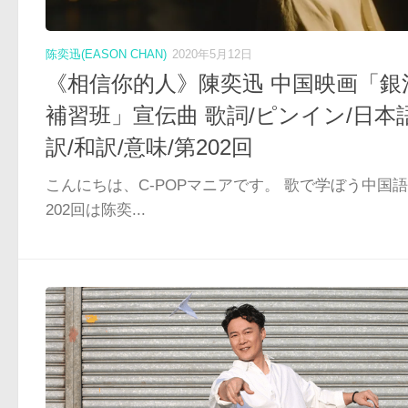
陈奕迅(EASON CHAN)
2020年5月12日
《相信你的人》陳奕迅 中国映画「銀
補習班」宣伝曲 歌詞/ピンイン/日本
訳/和訳/意味/第202回
こんにちは、C-POPマニアです。 歌で学ぼう中国
202回は陈奕...