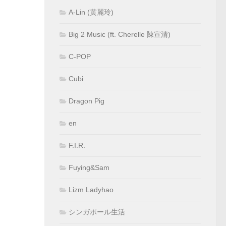
A-Lin (黄麗玲)
Big 2 Music (ft. Cherelle 陳宣清)
C-POP
Cubi
Dragon Pig
en
F.I.R.
Fuying&Sam
Lizm Ladyhao
シンガポール生活