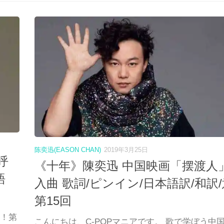
陈奕迅(EASON CHAN)
2019年3月25日
呼
《十年》陳奕迅 中国映画「摆渡人
語
入曲 歌詞/ピンイン/日本語訳/和訳/
第15回
語！第
こんにちは、C-POPマニアです。 歌で学ぼう中