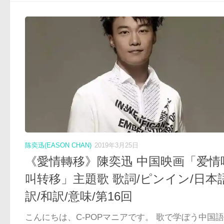
陈奕迅(EASON CHAN)
2019年3月25日
《愛情轉移》陳奕迅 中国映画「爱情
叫转移」主題歌 歌詞/ピンイン/日本
訳/和訳/意味/第16回
こんにちは、C-POPマニアです。 歌で学ぼう中国