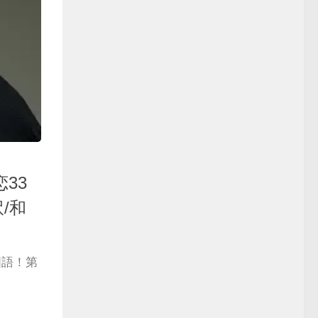
33
/和
国語！第