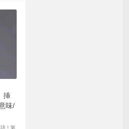
」挿
意味/
国語！第