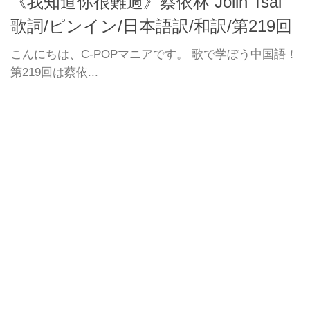
《我知道你很難過》蔡依林 Jolin Tsai
歌詞/ピンイン/日本語訳/和訳/第219回
こんにちは、C-POPマニアです。 歌で学ぼう中国語！
第219回は蔡依...