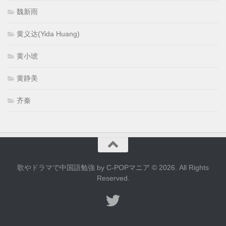
魏新雨
黄义达(Yida Huang)
黄小琥
黄静美
齐秦
歌やドラマで中国語勉強 by C-POPマニア © 2026. All Rights
Reserved.