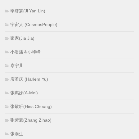
季彦霖(Ji Yan Lin)
宇宙人 (CosmosPeople)
家家(Jia Jia)
小潘潘＆小峰峰
岑宁儿
庾澄庆 (Harlem Yu)
张惠妹(A-Mei)
张敬轩(Hins Cheung)
张紫豪(Zhang Zihao)
张雨生