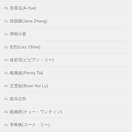
张震岳(A-Yue)
张靓颖(Jane Zhang)
弹唱小蓉
彤彤(Lizz Chloe)
徐若瑄(ビビアン・スー)
戴佩妮(Penny Tai)
文慧如(Boon Hui Lu)
新乐尘符
曲婉婷(チュー・ワンティン)
李唯枫(コーク・リー)