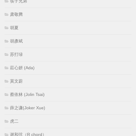
筷子兄弟
肃敬腾
胡夏
胡彥斌
苏打绿
莊心妍 (Ada)
莫文蔚
蔡依林 (Jolin Tsai)
薛之谦(Joker Xue)
虎二
谢和弦（R chord）