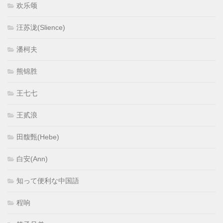
欢乐颂
汪苏泷(Slience)
潘柯夫
熊锦胜
王七七
王贰浪
田馥甄(Hebe)
白安(Ann)
知って便利な中国語
程响