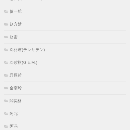
贺一航
赵方婧
赵雷
邓丽君(テレサテン)
邓紫棋(G.E.M.)
邱振哲
金南玲
閻奕格
阿冗
阿涵