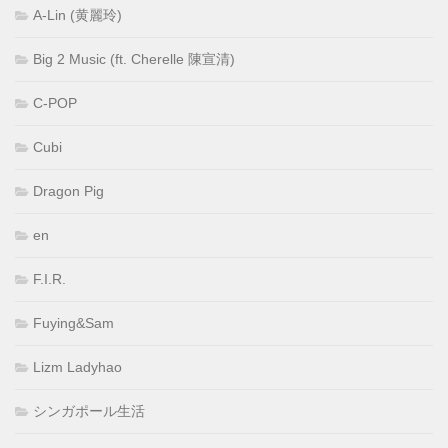
A-Lin (黄麗玲)
Big 2 Music (ft. Cherelle 陳宣清)
C-POP
Cubi
Dragon Pig
en
F.I.R.
Fuying&Sam
Lizm Ladyhao
シンガポール生活