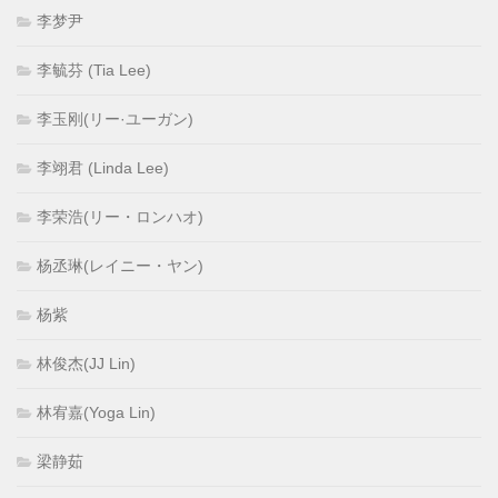
李梦尹
李毓芬 (Tia Lee)
李玉刚(リー·ユーガン)
李翊君 (Linda Lee)
李荣浩(リー・ロンハオ)
杨丞琳(レイニー・ヤン)
杨紫
林俊杰(JJ Lin)
林宥嘉(Yoga Lin)
梁静茹