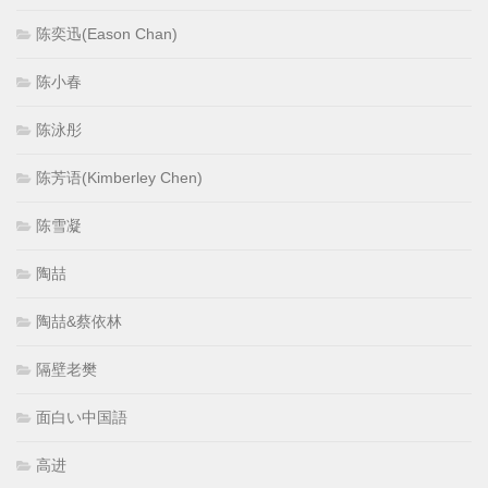
陈奕迅(Eason Chan)
陈小春
陈泳彤
陈芳语(Kimberley Chen)
陈雪凝
陶喆
陶喆&蔡依林
隔壁老樊
面白い中国語
高进